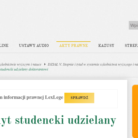
LINE
USTAWY AUDIO
AKTY PRAWNE
KAZUSY
STREF
zkolnictwie wyższym i nauce
DZIAŁ V. Stopnie i tytuł w systemie szkolnictwa wyższego i n
 studencki udzielany doktorantowi
em informacji prawnej LexLege
SPRAWDŹ
yt studencki udzielany