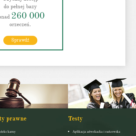
do pełnej bazy
260 000
onad
orzeczeń.
Sprawdź
ty prawne
Testy
deks karny
Aplikacja adwokacka i radcowska