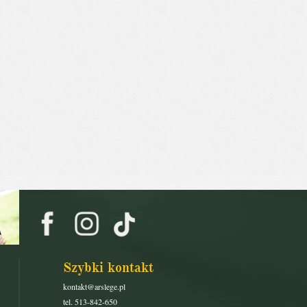
Szybki kontakt
kontakt@arslege.pl
tel. 513-842-650