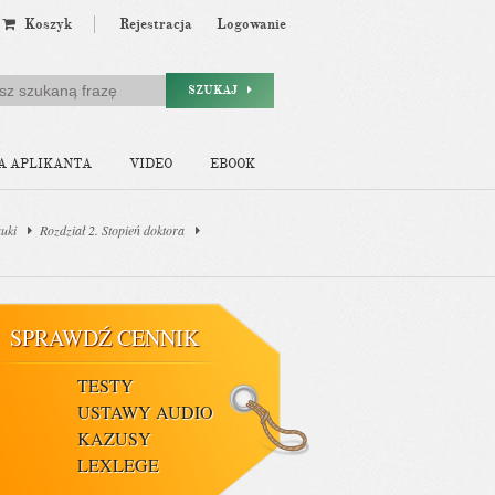
Koszyk
Rejestracja
Logowanie
SZUKAJ
A APLIKANTA
VIDEO
EBOOK
auki
Rozdział 2. Stopień doktora
SPRAWDŹ CENNIK
TESTY
USTAWY AUDIO
KAZUSY
LEXLEGE