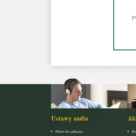
p
Ustawy audio
Ak
Pakiet dla aplikanta
Ko