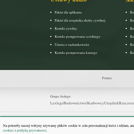
Pakiet dla aplikanta
Ko
Pakiet dla urzędnika służby cywilnej
Ko
Kodeks cywilny
Ko
Kodeks postępowania cywilnego
Ko
Ustawa o rachunkowości
Ko
Kodeks postepowania karnego
Ko
Pomoc
Grupa Arslege:
Lexlege
Budownictwo
Skarbowcy
Urzędnik
Rzeczoz
Grupa Bonnier:
Puls Biznesu
Bankier
Puls Medycyny
Monitor Firm
P
Na potrzeby naszej witryny używamy plików cookie w celu personalizacji treści i reklam, a
cookies
i
politykę prywatności
.