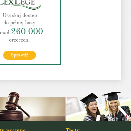
Uzyskaj dostęp
do pełnej bazy
260 000
onad
orzeczeń.
Sprawdź
ty prawne
Testy