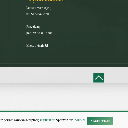
kontakt@arslege.pl
tel. 513-842-650
Pracujemy:
pon-pt: 8:00-16:00
Masz pytania
 z portalu oznacza akceptację
regulaminu.
Sprawdź też:
politykę
AKCEPTUJĘ