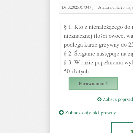
Dz.U.2025.0.734 t.j.
-
Ustawa z dnia 20 maja
§ 1. Kto z nienależącego do
nieznacznej ilości owoce, w
podlega karze grzywny do 25
§ 2. Ściganie następuje na 
§ 3. W razie popełnienia w
50 złotych.
Porównania: 1
Zobacz poprzedn
Zobacz cały akt prawny