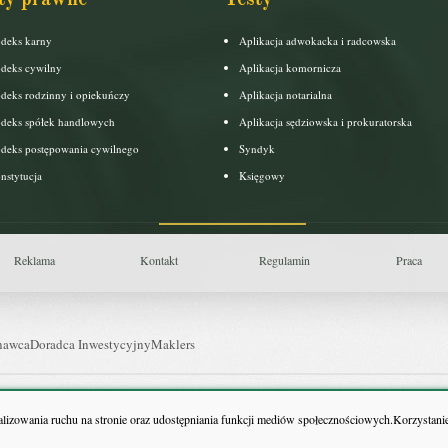
deks karny
Aplikacja adwokacka i radcowska
deks cywilny
Aplikacja komornicza
deks rodzinny i opiekuńczy
Aplikacja notarialna
deks spółek handlowych
Aplikacja sędziowska i prokuratorska
deks postępowania cywilnego
Syndyk
nstytucja
Księgowy
Reklama
Kontakt
Regulamin
Praca
nawca
Doradca Inwestycyjny
Maklers
uls Farmacji
Pit.pl
nalizowania ruchu na stronie oraz udostępniania funkcji mediów społecznościowych.Korzystanie