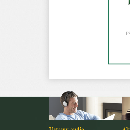
p
Ustawy audio
Ak