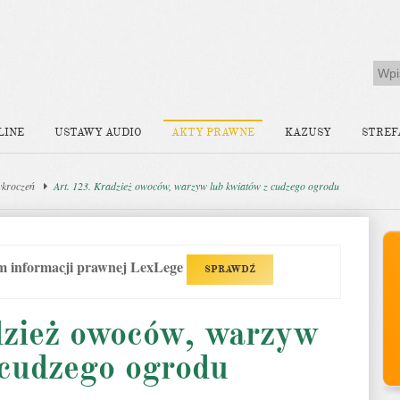
LINE
USTAWY AUDIO
AKTY PRAWNE
KAZUSY
STREF
ykroczeń
Art. 123. Kradzież owoców, warzyw lub kwiatów z cudzego ogrodu
em informacji prawnej LexLege
SPRAWDŹ
dzież owoców, warzyw
 cudzego ogrodu