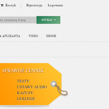
Koszyk
Rejestracja
Logowanie
SZUKAJ
A APLIKANTA
VIDEO
EBOOK
SPRAWDŹ CENNIK
TESTY
USTAWY AUDIO
KAZUSY
LEXLEGE