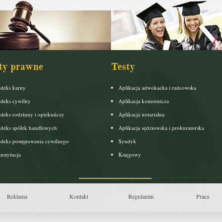
ty prawne
Testy
deks karny
Aplikacja adwokacka i radcowska
deks cywilny
Aplikacja komornicza
deks rodzinny i opiekuńczy
Aplikacja notarialna
deks spółek handlowych
Aplikacja sędziowska i prokuratorska
deks postępowania cywilnego
Syndyk
nstytucja
Księgowy
Reklama
Kontakt
Regulamin
Praca