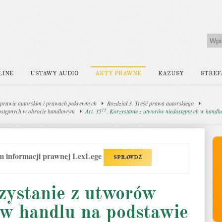
LINE
USTAWY AUDIO
AKTY PRAWNE
KAZUSY
STREF
prawie autorskim i prawach pokrewnych
Rozdział 3. Treść prawa autorskiego
15
dostępnych w obrocie handlowym
Art. 35
. Korzystanie z utworów niedostępnych w handlu
em informacji prawnej LexLege
SPRAWDŹ
zystanie z utworów
 w handlu na podstawie