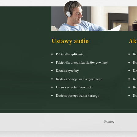
Ustawy audio
Ak
Pakiet dla aplikanta
Ko
Pakiet dla urzędnika służby cywilnej
Ko
Kodeks cywilny
Ko
Kodeks postępowania cywilnego
Ko
Ustawa o rachunkowości
Ko
Kodeks postepowania karnego
Ko
Pomoc