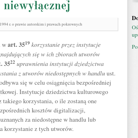
 niewyłącznej
Do
 1994 r. o prawie autorskim i prawach pokrewnych
Oś
up
19
art.
35
a w
korzystanie przez instytucje
Po
znajdujących się w ich zbiorach utworów
22
t.
35
uprawnienia instytucji dziedzictwa
ystania z utworów niedostępnych w handlu
ust.
e odbywa się w celu osiągnięcia bezpośredniej
ątkowej. Instytucje dziedzictwa kulturowego
takiego korzystania, o ile zostaną one
zpośrednich kosztów digitalizacji,
uznanych za niedostępne w handlu lub
a korzystanie z tych utworów.