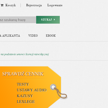
Koszyk
Rejestracja
Logowanie
SZUKAJ
A APLIKANTA
VIDEO
EBOOK
 na podstawie umowy licencji niewyłącznej
SPRAWDŹ CENNIK
TESTY
USTAWY AUDIO
KAZUSY
LEXLEGE