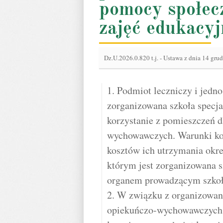
pomocy społec
zajęć edukacy
Dz.U.2026.0.820 t.j.
-
Ustawa z dnia 14 grud
1. Podmiot leczniczy i jedn
zorganizowana szkoła specja
korzystanie z pomieszczeń d
wychowawczych. Warunki kor
kosztów ich utrzymania ok
którym jest zorganizowana sz
organem prowadzącym szkoł
2. W związku z organizowani
opiekuńczo-wychowawczych d