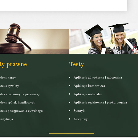
ty prawne
Testy
deks karny
Aplikacja adwokacka i radcowska
deks cywilny
Aplikacja komornicza
deks rodzinny i opiekuńczy
Aplikacja notarialna
deks spółek handlowych
Aplikacja sędziowska i prokuratorska
deks postępowania cywilnego
Syndyk
nstytucja
Księgowy