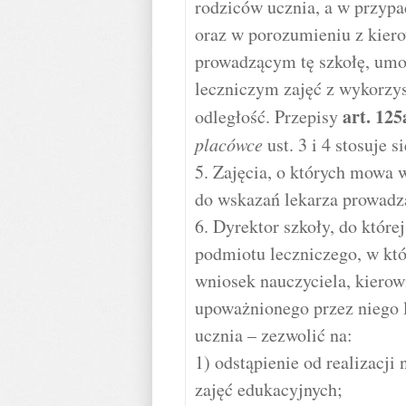
rodziców ucznia, a w przypa
oraz w porozumieniu z kier
prowadzącym tę szkołę, umo
leczniczym zajęć z wykorzys
art.
125
odległość. Przepisy
placówce
ust. 3 i 4 stosuje 
5. Zajęcia, o których mowa w
do wskazań lekarza prowadzą
6. Dyrektor szkoły, do które
podmiotu leczniczego, w któ
wniosek nauczyciela, kierow
upoważnionego przez niego l
ucznia – zezwolić na:
1) odstąpienie od realizacji
zajęć edukacyjnych;