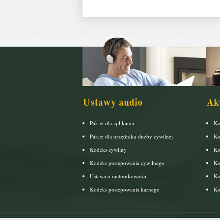
Ustawy audio
Ak
Pakiet dla aplikanta
Ko
Pakiet dla urzędnika służby cywilnej
Ko
Kodeks cywilny
Ko
Kodeks postępowania cywilnego
Ko
Ustawa o rachunkowości
Ko
Kodeks postepowania karnego
Ko