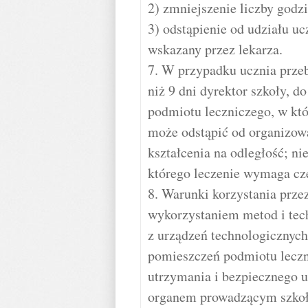
2) zmniejszenie liczby godz
3) odstąpienie od udziału u
wskazany przez lekarza.
7. W przypadku ucznia prze
niż 9 dni dyrektor szkoły, d
podmiotu leczniczego, w któ
może odstąpić od organizow
kształcenia na odległość; ni
którego leczenie wymaga częs
8. Warunki korzystania przez
wykorzystaniem metod i techn
z urządzeń technologicznych
pomieszczeń podmiotu leczn
utrzymania i bezpiecznego 
organem prowadzącym szkołę