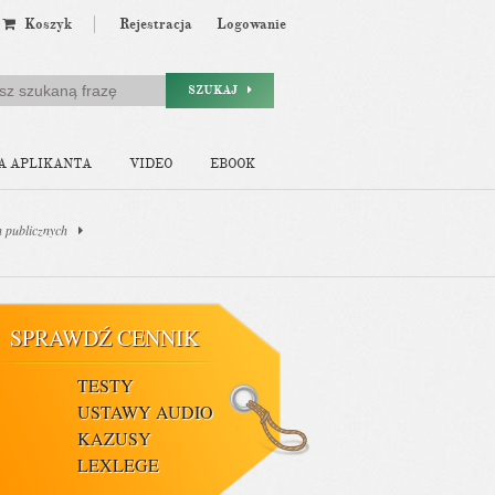
Koszyk
Rejestracja
Logowanie
SZUKAJ
A APLIKANTA
VIDEO
EBOOK
h publicznych
SPRAWDŹ CENNIK
TESTY
USTAWY AUDIO
KAZUSY
LEXLEGE