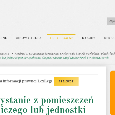
LINE
USTAWY AUDIO
AKTY PRAWNE
KAZUSY
STREF
wiatowe
Rozdział 5. Organizacja kształcenia, wychowania i opieki w szkołach i placówkac
go lub jednostki pomocy społecznej dla prowadzenia zajęć edukacyjnych i wychowawczych
em informacji prawnej LexLege
SPRAWDŹ
ystanie z pomieszczeń
iczego lub jednostki