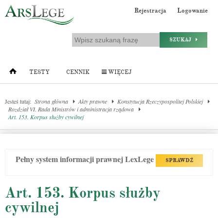
Rejestracja
Logowanie
SZUKAJ
TESTY
CENNIK
WIĘCEJ
Jesteś tutaj:
Strona główna
Akty prawne
Konstytucja Rzeczypospolitej Polskiej
Rozdział VI. Rada Ministrów i administracja rządowa
Art. 153. Korpus służby cywilnej
Pełny system informacji prawnej LexLege
SPRAWDŹ
Art. 153. Korpus służby
cywilnej