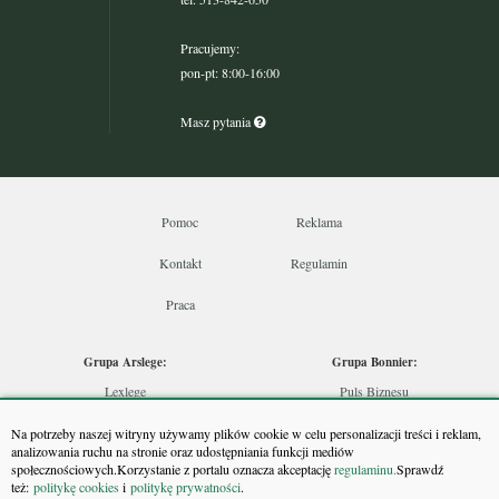
Pracujemy:
pon-pt: 8:00-16:00
Masz pytania
Pomoc
Reklama
Kontakt
Regulamin
Praca
Grupa Arslege:
Grupa Bonnier:
Lexlege
Puls Biznesu
Budownictwo
Bankier
Na potrzeby naszej witryny używamy plików cookie w celu personalizacji treści i reklam,
Skarbowcy
Puls Medycyny
analizowania ruchu na stronie oraz udostępniania funkcji mediów
społecznościowych.Korzystanie z portalu oznacza akceptację
regulaminu.
Sprawdź
Urzędnik
Monitor Firm
też:
politykę cookies
i
politykę prywatności
.
Rzeczoznawca
Puls Farmacji