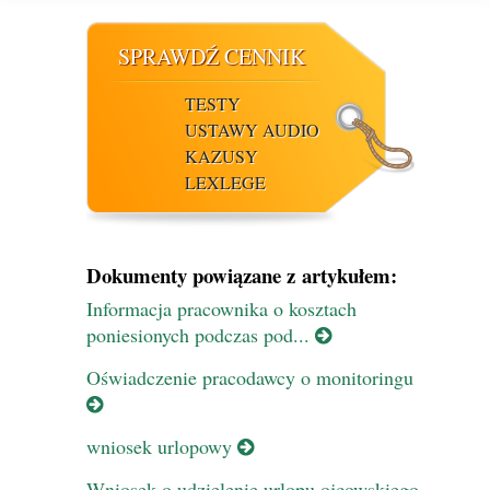
SPRAWDŹ CENNIK
TESTY
USTAWY AUDIO
KAZUSY
LEXLEGE
Dokumenty powiązane z artykułem:
Informacja pracownika o kosztach
poniesionych podczas pod...
Oświadczenie pracodawcy o monitoringu
wniosek urlopowy
Wniosek o udzielenie urlopu ojcowskiego