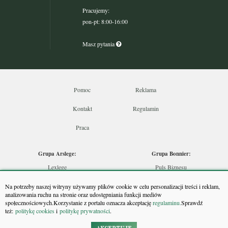
Pracujemy:
pon-pt: 8:00-16:00
Masz pytania
Pomoc
Reklama
Kontakt
Regulamin
Praca
Grupa Arslege:
Grupa Bonnier:
Lexlege
Puls Biznesu
Budownictwo
Bankier
Na potrzeby naszej witryny używamy plików cookie w celu personalizacji treści i reklam,
Skarbowcy
Puls Medycyny
analizowania ruchu na stronie oraz udostępniania funkcji mediów
społecznościowych.Korzystanie z portalu oznacza akceptację
regulaminu.
Sprawdź
Urzędnik
Monitor Firm
też:
politykę cookies
i
politykę prywatności
.
Rzeczoznawca
Puls Farmacji
Doradca Inwestycyjny
Pit.pl