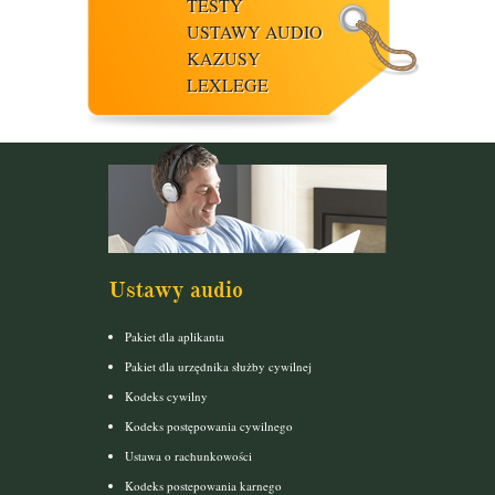
TESTY
USTAWY AUDIO
KAZUSY
LEXLEGE
Ustawy audio
Pakiet dla aplikanta
Pakiet dla urzędnika służby cywilnej
Kodeks cywilny
Kodeks postępowania cywilnego
Ustawa o rachunkowości
Kodeks postepowania karnego