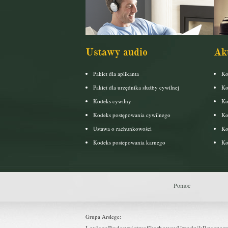
Ustawy audio
Ak
Pakiet dla aplikanta
Ko
Pakiet dla urzędnika służby cywilnej
Ko
Kodeks cywilny
Ko
Kodeks postępowania cywilnego
Ko
Ustawa o rachunkowości
Ko
Kodeks postepowania karnego
Ko
Pomoc
Grupa Arslege:
Lexlege
Budownictwo
Skarbowcy
Urzędnik
Rzeczoz