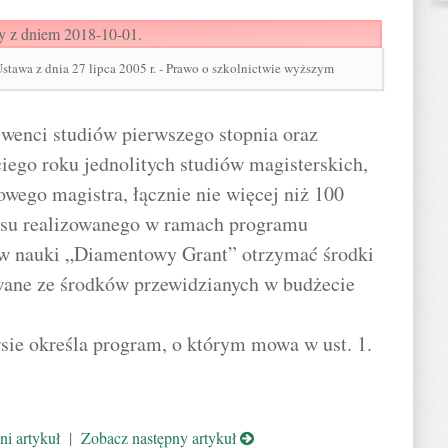
y z dniem 2018-10-01.
wa z dnia 27 lipca 2005 r. - Prawo o szkolnictwie wyższym
lwenci studiów pierwszego stopnia oraz
ciego roku jednolitych studiów magisterskich,
owego magistra, łącznie nie więcej niż 100
rsu realizowanego w ramach programu
aw nauki „Diamentowy Grant” otrzymać środki
wane ze środków przewidzianych w budżecie
sie określa program, o którym mowa w ust. 1.
i artykuł
|
Zobacz następny artykuł