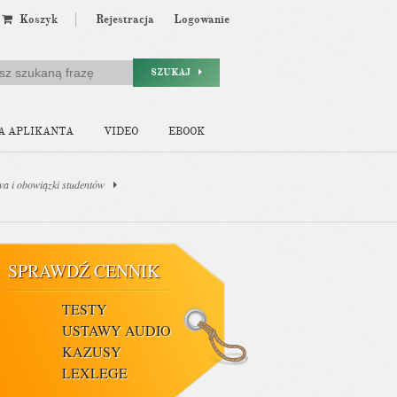
Koszyk
Rejestracja
Logowanie
SZUKAJ
A APLIKANTA
VIDEO
EBOOK
wa i obowiązki studentów
SPRAWDŹ CENNIK
TESTY
USTAWY AUDIO
KAZUSY
LEXLEGE