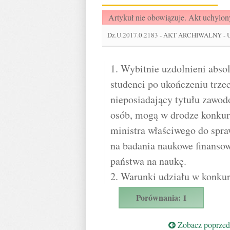
Artykuł nie obowiązuje. Akt uchylon
Dz.U.2017.0.2183
-
AKT ARCHIWALNY - Usta
1. Wybitnie uzdolnieni abso
studenci po ukończeniu trze
nieposiadający tytułu zawod
osób, mogą w drodze konku
ministra właściwego do spr
na badania naukowe finanso
państwa na naukę.
2. Warunki udziału w konkur
Porównania: 1
Zobacz poprzedn