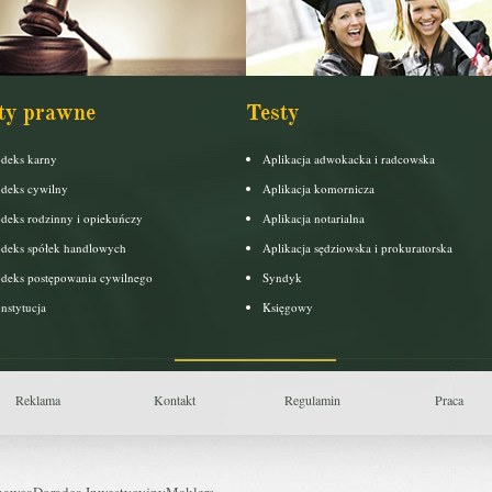
ty prawne
Testy
deks karny
Aplikacja adwokacka i radcowska
deks cywilny
Aplikacja komornicza
deks rodzinny i opiekuńczy
Aplikacja notarialna
deks spółek handlowych
Aplikacja sędziowska i prokuratorska
deks postępowania cywilnego
Syndyk
nstytucja
Księgowy
Reklama
Kontakt
Regulamin
Praca
nawca
Doradca Inwestycyjny
Maklers