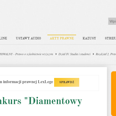
LINE
USTAWY AUDIO
AKTY PRAWNE
KAZUSY
STREF
IWALNY - Prawo o szkolnictwie wyższym
Dział IV. Studia i studenci
Rozdział 2. Pra
em informacji prawnej LexLege
SPRAWDŹ
nkurs "Diamentowy