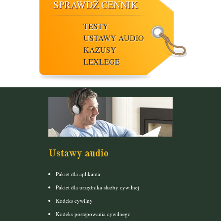
SPRAWDŹ CENNIK
TESTY
USTAWY AUDIO
KAZUSY
LEXLEGE
Ustawy audio
Pakiet dla aplikanta
Pakiet dla urzędnika służby cywilnej
Kodeks cywilny
Kodeks postępowania cywilnego