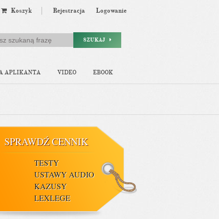
Koszyk
Rejestracja
Logowanie
SZUKAJ
A APLIKANTA
VIDEO
EBOOK
SPRAWDŹ CENNIK
TESTY
USTAWY AUDIO
KAZUSY
LEXLEGE