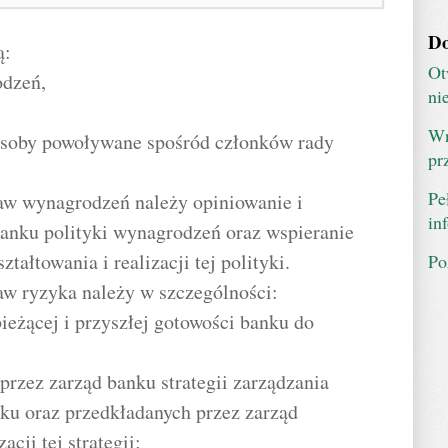
Do
ą:
Ot
odzeń,
ni
Wn
osoby powoływane spośród członków rady
pr
Pe
raw wynagrodzeń należy opiniowanie i
in
banku polityki wynagrodzeń oraz wspieranie
tałtowania i realizacji tej polityki.
Po
aw ryzyka należy w szczególności:
ieżącej i przyszłej gotowości banku do
przez zarząd banku strategii zarządzania
ku oraz przedkładanych przez zarząd
acji tej strategii;