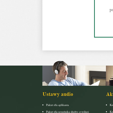
p
Ustawy audio
Ak
Pakiet dla aplikanta
Ko
Pakiet dla urzędnika służby cywilnej
Ko