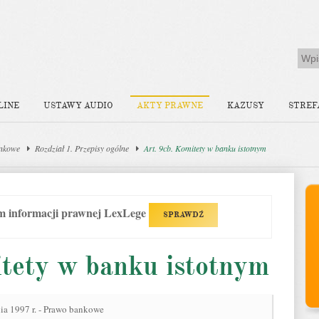
LINE
USTAWY AUDIO
AKTY PRAWNE
KAZUSY
STREF
nkowe
Rozdział 1. Przepisy ogólne
Art. 9cb. Komitety w banku istotnym
em informacji prawnej LexLege
SPRAWDŹ
itety w banku istotnym
nia 1997 r. - Prawo bankowe