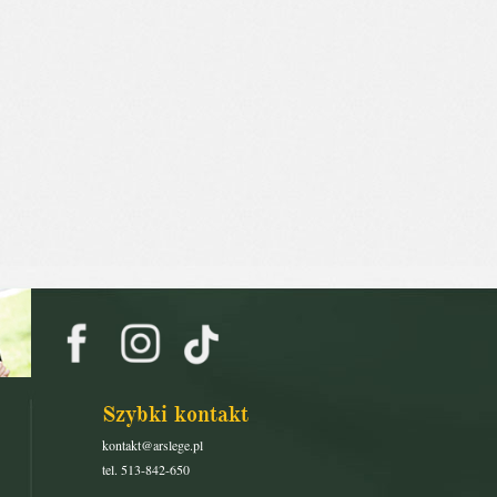
Szybki kontakt
kontakt@arslege.pl
tel. 513-842-650