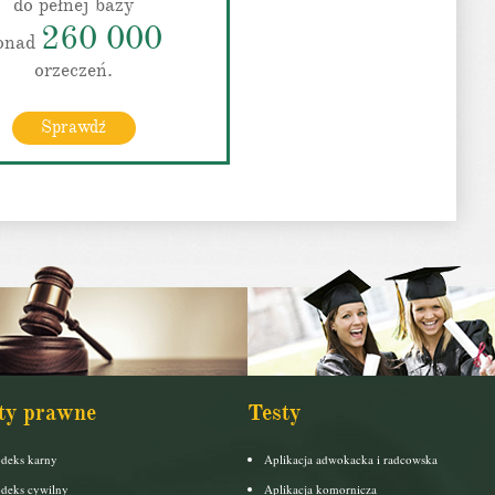
do pełnej bazy
260 000
onad
orzeczeń.
Sprawdź
ty prawne
Testy
deks karny
Aplikacja adwokacka i radcowska
deks cywilny
Aplikacja komornicza