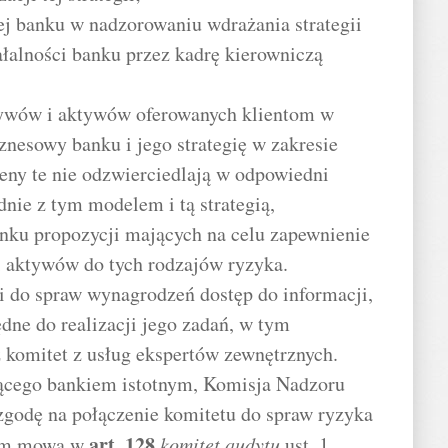
ej banku w nadzorowaniu wdrażania strategii
łalności banku przez kadrę kierowniczą
asywów i aktywów oferowanych klientom w
znesowy banku i jego strategię w zakresie
eny te nie odzwierciedlają w odpowiedni
nie z tym modelem i tą strategią,
nku propozycji mających na celu zapewnienie
 aktywów do tych rodzajów ryzyka.
i do spraw wynagrodzeń dostęp do informacji,
dne do realizacji jego zadań, w tym
 komitet z usług ekspertów zewnętrznych.
ącego bankiem istotnym, Komisja Nadzoru
godę na połączenie komitetu do spraw ryzyka
art.
128
rym mowa w
komitet audytu
ust. 1