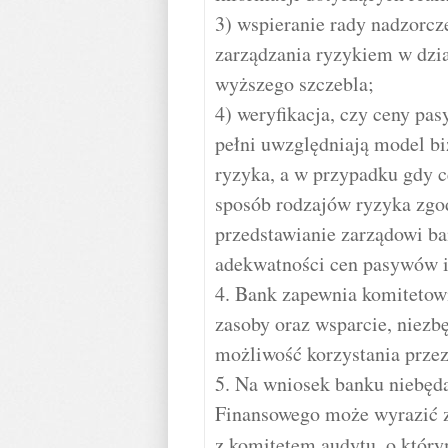
3) wspieranie rady nadzorcz
zarządzania ryzykiem w dzia
wyższego szczebla;
4) weryfikacja, czy ceny p
pełni uwzględniają model bi
ryzyka, a w przypadku gdy c
sposób rodzajów ryzyka zgod
przedstawianie zarządowi ba
adekwatności cen pasywów i
4. Bank zapewnia komitetow
zasoby oraz wsparcie, niezbę
możliwość korzystania przez
5. Na wniosek banku niebęd
Finansowego może wyrazić z
z komitetem audytu, o któ