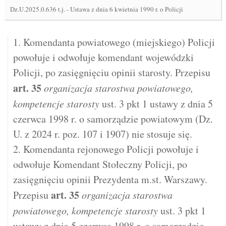
Dz.U.2025.0.636 t.j.
-
Ustawa z dnia 6 kwietnia 1990 r. o Policji
1. Komendanta powiatowego (miejskiego) Policji
powołuje i odwołuje komendant wojewódzki
Policji, po zasięgnięciu opinii starosty. Przepisu
art.
35
organizacja starostwa powiatowego,
kompetencje starosty
ust. 3 pkt 1 ustawy z dnia 5
czerwca 1998 r. o samorządzie powiatowym (Dz.
U. z 2024 r. poz. 107 i 1907) nie stosuje się.
2. Komendanta rejonowego Policji powołuje i
odwołuje Komendant Stołeczny Policji, po
zasięgnięciu opinii Prezydenta m.st. Warszawy.
art.
35
Przepisu
organizacja starostwa
powiatowego, kompetencje starosty
ust. 3 pkt 1
ustawy z dnia 5 czerwca 1998 r. o samorządzie