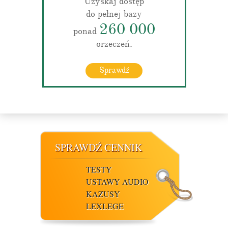
Uzyskaj dostęp
do pełnej bazy
260 000
ponad
orzeczeń.
Sprawdź
SPRAWDŹ CENNIK
TESTY
USTAWY AUDIO
KAZUSY
LEXLEGE