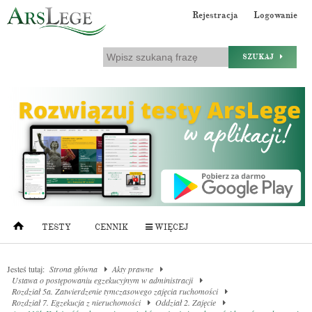
Rejestracja
Logowanie
SZUKAJ
TESTY
CENNIK
WIĘCEJ
Jesteś tutaj:
Strona główna
Akty prawne
Ustawa o postępowaniu egzekucyjnym w administracji
Rozdział 5a. Zatwierdzenie tymczasowego zajęcia ruchomości
Rozdział 7. Egzekucja z nieruchomości
Oddział 2. Zajęcie