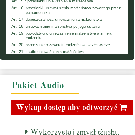
Art. 15
:
przesłanki unieważnienia małżeństwa
Art. 16:
przesłanki unieważnienia małżeństwa zawartego przez
pełnomocnika
Art. 17:
dopuszczalność unieważnienia małżeństwa
Art. 18:
unieważnienie małżeństwa po jego ustaniu
Art. 19:
powództwo o unieważnienie małżeństwa a śmierć
małżonka
Art. 20:
orzeczenie o zawarciu małżeństwa w złej wierze
Art. 21:
skutki unieważnienia małżeństwa
Art. 22:
uprawnienia prokuratora do wytoczenia powództwa w
sprawach małżeńskich
Dział II.
Prawa i obowiązki małżonków
Art. 23:
zasada równych praw i obowiązków małżonków
Pakiet Audio
Art. 24:
zasada wspólnego rozstrzygania o sprawach rodziny
Art. 25:
oświadczenie w sprawie nazwiska po zawarciu związku
małżeńskiego
Art. 26:
uchylony
Wykup dostęp aby odtworzyć
Art. 27:
obowiązek zaspokajania potrzeb rodziny
Art. 28:
niespełnianie obowiązku przyczyniania się do
zaspokajania potrzeb rodziny
1
Art. 28
:
prawo do korzystania z mieszkania małżonka
Wykorzystaj zmysł słuchu
Art. 29:
działanie za małżonka w sprawach zwykłego zarządu