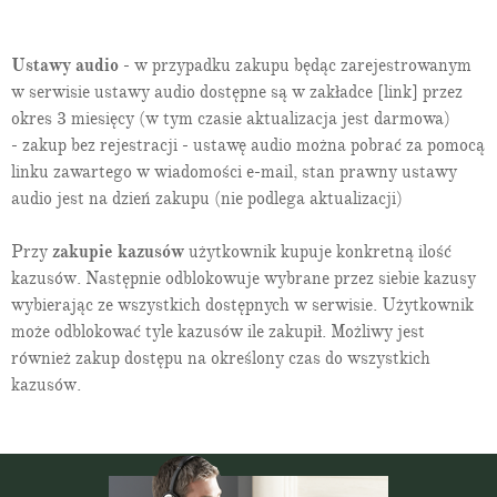
9
Art. 61
:
matka dziecka
10
Art. 61
:
powództwo o ustalenie macierzyństwa
Ustawy audio
- w przypadku zakupu będąc zarejestrowanym
11
Art. 61
:
niedopuszczalność wytoczenia powództwa o
ustalenie macierzyństwa
w serwisie ustawy audio dostępne są w zakładce [link] przez
12
Art. 61
:
powództwo o zaprzeczenie macierzyństwa
okres 3 miesięcy (w tym czasie aktualizacja jest darmowa)
13
Art. 61
:
termin do wytoczenia powództwa o zaprzeczenie
- zakup bez rejestracji - ustawę audio można pobrać za pomocą
macierzyństwa przez matkę i ustalonego ojca
linku zawartego w wiadomości e-mail, stan prawny ustawy
14
Art. 61
:
termin do wytoczenia powództwa o zaprzeczenie
audio jest na dzień zakupu (nie podlega aktualizacji)
macierzyństwa przez dziecko
15
Art. 61
:
ustalenie i zaprzeczenie macierzyństwa po śmierci
dziecka
Przy
zakupie kazusów
użytkownik kupuje konkretną ilość
16
Art. 61
:
powództw prokuratora o ustalenie lub zaprzeczenie
kazusów. Następnie odblokowuje wybrane przez siebie kazusy
macierzyństwa
wybierając ze wszystkich dostępnych w serwisie. Użytkownik
Oddział 2.
Ojcostwo
może odblokować tyle kazusów ile zakupił. Możliwy jest
Art. 62:
domniemanie ojcostwa męża matki
również zakup dostępu na określony czas do wszystkich
Art. 63:
termin do wytoczenia powództwa o zaprzeczenie
ojcostwa przez męża matki
kazusów.
Art. 64:
wytoczenie powództwa o zaprzeczenie ojcostwa przez
przedstawiciela ustawowego męża matki
Art. 65:
termin do wytoczenia powództwa o zaprzeczenie
ojcostwa przez chorego psychicznie męża matki
Art. 66:
legitymacja bierna w sprawach o zaprzeczenie