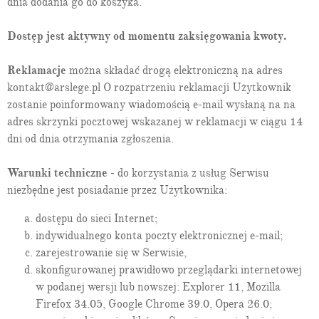
dnia dodania go do koszyka.
majątkowej
Oddział 3.
Rozdzielność majątkowa
Dostęp jest aktywny od momentu zaksięgowania kwoty.
Art. 51:
majątek małżonków w razie umownego ustanowienia
rozdzielności majątkowej
1
Art. 51
:
samodzielny zarząd małżonka swoim majątkiem
Reklamacje
można składać drogą elektroniczną na adres
Oddział 4.
Rozdzielność majątkowa z wyrównaniem
kontakt@arslege.pl O rozpatrzeniu reklamacji Użytkownik
dorobków
zostanie poinformowany wiadomością e-mail wysłaną na na
2
Art. 51
:
odesłanie do przepisów o rozdzielności majątkowej
adres skrzynki pocztowej wskazanej w reklamacji w ciągu 14
3
Art. 51
:
dorobek małżonków i zasady jego obliczania
4
dni od dnia otrzymania zgłoszenia.
Art. 51
:
wyrównanie dorobku małżonków po ustaniu
rozdzielności majątkowej
5
Art. 51
:
wyrównanie dorobków w razie śmierci jednego z
Warunki techniczne
- do korzystania z usług Serwisu
małżonków
niezbędne jest posiadanie przez Użytkownika:
Rozdział III.
Przymusowy ustrój majątkowy
Art. 52:
ustanowienie rozdzielności majątkowej przez sąd
dostępu do sieci Internet;
Art. 53:
powstanie rozdzielności majątkowej z mocy prawa
indywidualnego konta poczty elektronicznej e-mail;
Art. 54:
rozdzielność majątkowa w wyniku orzeczenia separacji
zarejestrowanie się w Serwisie,
Dział IV.
Ustanie małżeństwa
skonfigurowanej prawidłowo przeglądarki internetowej
Art. 55:
ustanie małżeństwa w razie uznania jednego z
małżonków za zmarłego
w podanej wersji lub nowszej: Explorer 11, Mozilla
Art. 56:
rozwiązanie małżeństwa przez rozwód
Firefox 34.05, Google Chrome 39.0, Opera 26.0;
Art. 57:
orzekanie o winie przy orzekaniu rozwodu