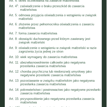
Art. 4:
okres oczekiwania na zawarcie małżeństwa
1
Art. 4
:
zaświadczenie o braku przeszkód do zawarcia
małżeństwa
Art. 5:
odmowa przyjęcia oświadczenia o wstąpieniu w związek
małżeński
Art. 6:
złożenie przez pełnomocnika oświadczenia o zawarciu
małżeństwa
Art. 7:
forma zawarcia małżeństwa
Art. 8:
obowiązki duchownego przed którym zawierany jest
związek małżeński
Art. 9:
oświadczenie o wstąpieniu w związek małżeński w razie
zagrożenia życia jednej ze stron
Art. 10:
wiek wymagany do zawarcia małżeństwa
Art. 11:
ubezwłasnowolnienie całkowite jako negatywna
przesłanka zawarcia małżeństwa
Art. 12:
choroba psychiczna lub niedorozwój umysłowy jako
negatywne przesłanki zawarcia małżeństwa
Art. 13:
pozostawanie w związku małżeńskim jako negatywna
przesłanka zawarcia małżeństwa
Art. 14:
pokrewieństwo i powinowactwo jako negatywne przesłanki
zawarcia małżeństwa
Art. 15:
przysposobienie jako negatywna przesłanka zawarcia
małżeństwa
1