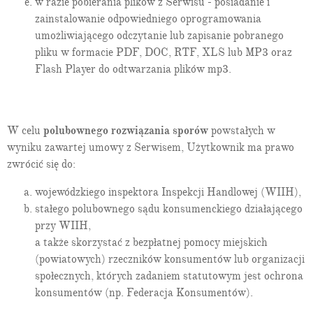
w razie pobierania plików z Serwisu - posiadanie i
Art. 58:
wyrok orzekający rozwód
zainstalowanie odpowiedniego oprogramowania
Art. 59:
zmiana nazwiska po rozwodzie
umożliwiającego odczytanie lub zapisanie pobranego
Art. 60:
obowiązek alimentacyjny wobec byłego małżonka
pliku w formacie PDF, DOC, RTF, XLS lub MP3 oraz
Art. 61:
odesłanie do przepisów o obowiązku alimentacyjnym
Flash Player do odtwarzania plików mp3.
między krewnymi
Dział V.
Separacja
1
Art. 61
:
orzeczenie separacji
2
Art. 61
:
żądanie orzeczenia separacji przez jednego z
W celu
polubownego rozwiązania sporów
powstałych w
małżonków i żądanie rozwodu przez drugiego
wyniku zawartej umowy z Serwisem, Użytkownik ma prawo
3
Art. 61
:
orzekanie o winie przy orzekaniu separacji
zwrócić się do:
4
Art. 61
:
skutki prawne separacji
5
Art. 61
:
uchylony
wojewódzkiego inspektora Inspekcji Handlowej (WIIH),
6
Art. 61
:
orzeczenie o zniesieniu separacji
stałego polubownego sądu konsumenckiego działającego
Tytuł II.
Pokrewieństwo i powinowactwo
przy WIIH,
Dział I.
Przepisy ogólne
a także skorzystać z bezpłatnej pomocy miejskich
7
Art. 61
:
krewni, określanie stopnia pokrewieństwa
(powiatowych) rzeczników konsumentów lub organizacji
8
Art. 61
:
powinowactwo, określanie linii i stopnia powinowactwa
społecznych, których zadaniem statutowym jest ochrona
Dział IA.
Rodzice i dzieci
konsumentów (np. Federacja Konsumentów).
Rozdział I.
Pochodzenie dziecka
Oddział 1.
Macierzyństwo