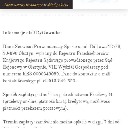
majątkiem wspólnym
Pokaż ustawy wchodzące w skład pakietu
Art. 41:
uprawnienie wierzyciela do żądania zaspokojenia
roszczeń z majątku wspólnego małżonków lub majątku
osobistego dłużnika
Art. 42:
ograniczenie uprawnień wierzyciela małżonka
Art. 43:
udziały małżonków w majątku wspólnym
Informacje dla Użytkownika
Art. 44:
uchylony
Art. 45:
obowiązek zwrotu wydatków i nakładów poczynionych z
Dane Serwisu:
Prawomaniacy Sp. z o.o., ul. Bajkowa 127/6,
majątku wspólnego na majątek osobisty
Art. 46:
odesłanie do przepisów o wspólności majątku
10-696 Olsztyn, wpisany do Rejestru Przedsiębiorców
spadkowego i o dziale spadku
Krajowego Rejestru Sądowego prowadzonego przez Sąd
Rozdział II.
Umowne ustroje majątkowe
Rejonowy w Olsztynie, VIII Wydział Gospodarczy pod
Oddział 1.
Przepisy ogólne
numerem KRS 0000349059. Dane do kontaktu: e-mail
Art. 47:
umowa majątkowa małżeńska
kontakt@arslege.pl tel. 513-842-650.
1
Art. 47
:
powoływanie się na umowę majątkową małżeńską
wobec osób trzecich
Sposób zapłaty:
płatności za pośrednictwem Przelewy24
Oddział 2.
Wspólność majątkowa
Art. 48:
odesłanie do przepisów o wspólności ustawowej
(przelewy on-line, płatność kartą kredytową, możliwośc
Art. 49:
zakaz rozszerzania wspólności majątkowej
płatności przekazem pocztowym).
Art. 50:
uprawnienia wierzyciela w razie rozszerzenia
wspólności majątkowej
Termin zapłaty:
zamówienie można opłacić w ciągu 7 dni od
1
Art. 50
:
udziały małżonków w razie ustania wspólności