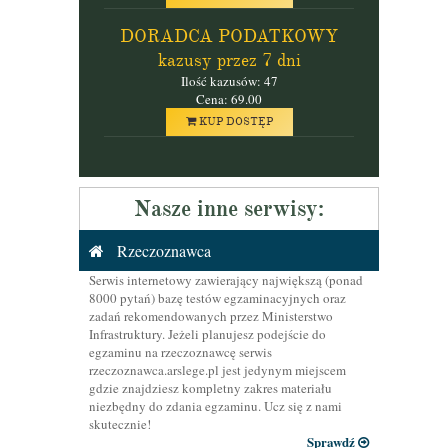
DORADCA PODATKOWY
kazusy przez 7 dni
Ilość kazusów: 47
Cena: 69.00
KUP DOSTĘP
Nasze inne serwisy:
Rzeczoznawca
Serwis internetowy zawierający największą (ponad
8000 pytań) bazę testów egzaminacyjnych oraz
zadań rekomendowanych przez Ministerstwo
Infrastruktury. Jeżeli planujesz podejście do
egzaminu na rzeczoznawcę serwis
rzeczoznawca.arslege.pl jest jedynym miejscem
gdzie znajdziesz kompletny zakres materiału
niezbędny do zdania egzaminu. Ucz się z nami
skutecznie!
Sprawdź