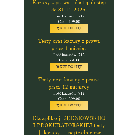
Kazusy z prawa - dostęp dostęp
do 31.12.2026!
Ilość kazusów: 712
Cena: 199.00
KUP DOSTĘP
Testy oraz kazusy z prawa
przez 1 miesiąc
Ilość kazusów: 712
Cena: 99.00
KUP DOSTĘP
Testy oraz kazusy z prawa
przez 12 miesięcy
Ilość kazusów: 712
Cena: 399.00
KUP DOSTĘP
Dla aplikacji SĘDZIOWSKIEJ
I PROKURATORSKIEJ testy
+ kazusy + najtrudniejsze