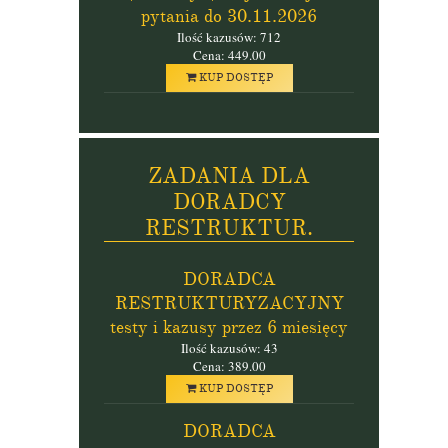
pytania do 30.11.2026
Ilość kazusów: 712
Cena: 449.00
KUP DOSTĘP
ZADANIA DLA
DORADCY
RESTRUKTUR.
DORADCA
RESTRUKTURYZACYJNY
testy i kazusy przez 6 miesięcy
Ilość kazusów: 43
Cena: 389.00
KUP DOSTĘP
DORADCA