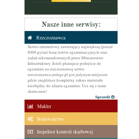
Nasze inne serwisy:
Rzeczoznawca
Serwis internetowy zawierający największą (ponad
8000 pytań) bazę testów egzaminacyjnych oraz
zadań rekomendowanych przez Ministerstwo
Infrastruktury. Jeżeli planujesz podejście do
egzaminu na rzeczoznawcę serwis
rzeczoznawca.arslege.pl jest jedynym miejscem
gdzie znajdziesz kompletny zakres materiału
niezbędny do zdania egzaminu. Ucz się z nami
skutecznie!
Sprawdź
Makler
Budownictwo
Inspektor kontroli skarbowej