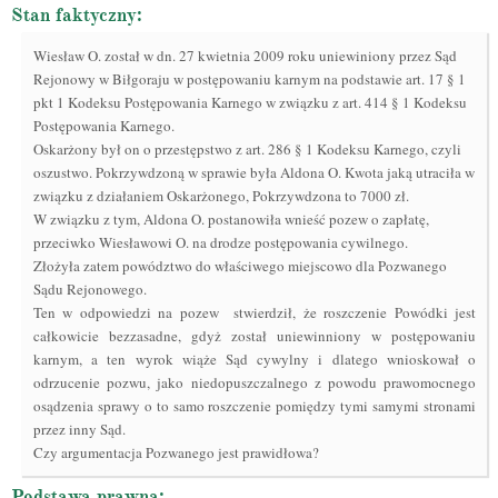
Stan faktyczny:
Wiesław O. został w dn. 27 kwietnia 2009 roku uniewiniony przez Sąd
Rejonowy w Biłgoraju w postępowaniu karnym na podstawie art. 17 § 1
pkt 1 Kodeksu Postępowania Karnego w związku z art. 414 § 1 Kodeksu
Postępowania Karnego.
Oskarżony był on o przestępstwo z art. 286 § 1 Kodeksu Karnego, czyli
oszustwo. Pokrzywdzoną w sprawie była Aldona O. Kwota jaką utraciła w
związku z działaniem Oskarżonego, Pokrzywdzona to 7000 zł.
W związku z tym, Aldona O. postanowiła wnieść pozew o zapłatę,
przeciwko Wiesławowi O. na drodze postępowania cywilnego.
Złożyła zatem powództwo do właściwego miejscowo dla Pozwanego
Sądu Rejonowego.
Ten w odpowiedzi na pozew stwierdził, że roszczenie Powódki jest
całkowicie bezzasadne, gdyż został uniewinniony w postępowaniu
karnym, a ten wyrok wiąże Sąd cywylny i dlatego wnioskował o
odrzucenie pozwu, jako niedopuszczalnego z powodu prawomocnego
osądzenia sprawy o to samo roszczenie pomiędzy tymi samymi stronami
przez inny Sąd.
Czy argumentacja Pozwanego jest prawidłowa?
Podstawa prawna: