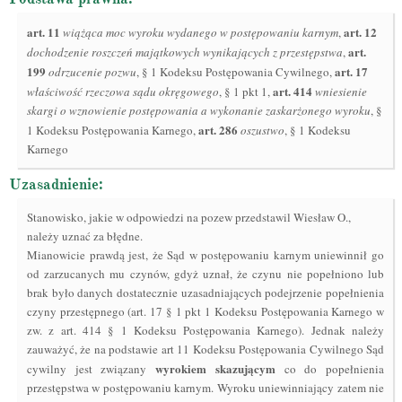
art.
11
art.
12
wiążąca moc wyroku wydanego w postępowaniu karnym
,
art.
dochodzenie roszczeń majątkowych wynikających z przestępstwa
,
199
art.
17
odrzucenie pozwu
, § 1 Kodeksu Postępowania Cywilnego,
art.
414
właściwość rzeczowa sądu okręgowego
, § 1 pkt 1,
wniesienie
skargi o wznowienie postępowania a wykonanie zaskarżonego wyroku
, §
art.
286
1 Kodeksu Postępowania Karnego,
oszustwo
, § 1 Kodeksu
Karnego
Uzasadnienie:
Stanowisko, jakie w odpowiedzi na pozew przedstawil Wiesław O.,
należy uznać za błędne.
Mianowicie prawdą jest, że Sąd w postępowaniu karnym uniewinnił go
od zarzucanych mu czynów, gdyż uznał, że czynu nie popełniono lub
brak było danych dostatecznie uzasadniających podejrzenie popełnienia
czyny przestępnego (art. 17 § 1 pkt 1 Kodeksu Postępowania Karnego w
zw. z art. 414 § 1 Kodeksu Postępowania Karnego). Jednak należy
zauważyć, że na podstawie art 11 Kodeksu Postępowania Cywilnego Sąd
wyrokiem skazującym
cywilny jest związany
co do popełnienia
przestępstwa w postępowaniu karnym. Wyroku uniewinniający zatem nie