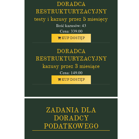
DORADCA
RESTRUKTURYZACYJNY
testy i kazusy przez 5 miesięcy
Ilość kazusów: 43
Cena: 339.00
KUP DOSTĘP
DORADCA
RESTRUKTURYZACYJNY
kazusy przez 3 miesiące
Cena: 149.00
KUP DOSTĘP
ZADANIA DLA
DORADCY
PODATKOWEGO