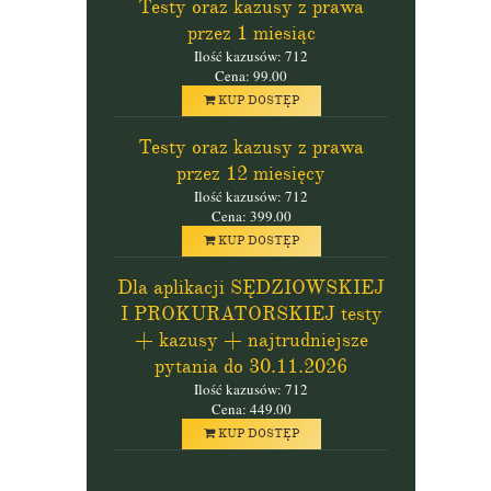
Testy oraz kazusy z prawa
przez 1 miesiąc
Ilość kazusów: 712
Cena: 99.00
KUP DOSTĘP
Testy oraz kazusy z prawa
przez 12 miesięcy
Ilość kazusów: 712
Cena: 399.00
KUP DOSTĘP
Dla aplikacji SĘDZIOWSKIEJ
I PROKURATORSKIEJ testy
+ kazusy + najtrudniejsze
pytania do 30.11.2026
Ilość kazusów: 712
Cena: 449.00
KUP DOSTĘP