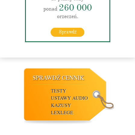
260 000
ponad
orzeczeń.
Sprawdź
SPRAWDŹ CENNIK
TESTY
USTAWY AUDIO
KAZUSY
LEXLEGE