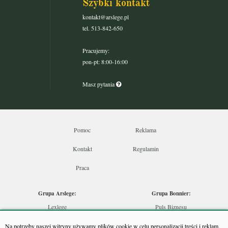
Szybki kontakt
kontakt@arslege.pl
tel. 513-842-650
Pracujemy:
pon-pt: 8:00-16:00
Masz pytania
Pomoc
Reklama
Kontakt
Regulamin
Praca
Grupa Arslege:
Grupa Bonnier:
Lexlege
Puls Biznesu
Budownictwo
Bankier
Na potrzeby naszej witryny używamy plików cookie w celu personalizacji treści i reklam,