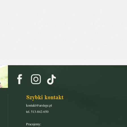
Szybki kontakt
kontakt@arslege.pl
tel. 513-842-650
Pracujemy: