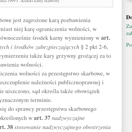
śnia 1999 r. - Kodeks karny skarbowy
Do
rbowe jest zagrożone karą pozbawienia
Za
miast niej karę ograniczenia wolności, w
za
art.
a równocześnie środek karny wymieniony w
Po
nych i środków zabezpieczających
§ 2 pkt 2-6,
 wymierzeniu także kary grzywny grożącej za to
awienia wolności.
iczenia wolności za przestępstwo skarbowe, w
uszczuplenie należności publicznoprawnej i
ie uiszczono, sąd określa także obowiązek
wyznaczonym terminie.
e się do sprawcy przestępstwa skarbowego
art.
37
określonych w
nadzwyczajne
rt.
38
stosowanie nadzwyczajnego obostrzenia