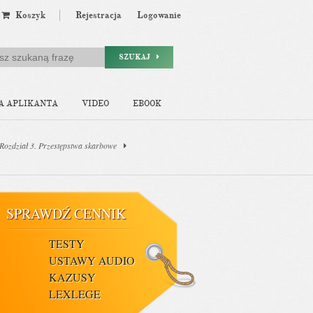
Koszyk
Rejestracja
Logowanie
SZUKAJ
A APLIKANTA
VIDEO
EBOOK
Rozdział 3. Przestępstwa skarbowe
SPRAWDŹ CENNIK
TESTY
USTAWY AUDIO
KAZUSY
LEXLEGE