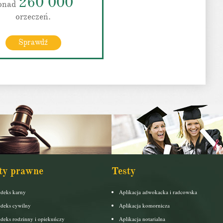
260 000
onad
orzeczeń.
Sprawdź
ty prawne
Testy
deks karny
Aplikacja adwokacka i radcowska
deks cywilny
Aplikacja komornicza
deks rodzinny i opiekuńczy
Aplikacja notarialna