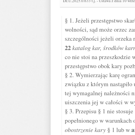
Dz.U.2025.0.633 t.j.
-
Ustawa z dnia 10 wrze
§ 1. Jeżeli przestępstwo ska
wolności, sąd może orzec za
szczególności jeżeli orzek
22
katalog kar, środków kar
co nie stoi na przeszkodzie
przestępstwo obok kary pozb
§ 2. Wymierzając karę ogran
związku z którym nastąpiło 
tej wymagalnej należności n
uiszczenia jej w całości w 
§ 3. Przepisu § 1 nie stosuj
popełnionego w warunkach 
a
obostrzenie kary
§ 1 lub w