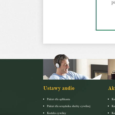
p
Ustawy audio
Ak
Pakiet dla aplikanta
Ko
Pakiet dla urzędnika służby cywilnej
Ko
Kodeks cywilny
Ko