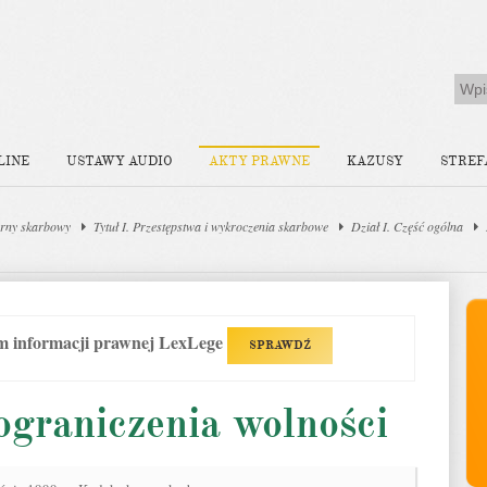
LINE
USTAWY AUDIO
AKTY PRAWNE
KAZUSY
STREF
rny skarbowy
Tytuł I. Przestępstwa i wykroczenia skarbowe
Dział I. Część ogólna
em informacji prawnej LexLege
SPRAWDŹ
ograniczenia wolności