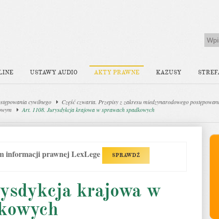
LINE
USTAWY AUDIO
AKTY PRAWNE
KAZUSY
STREF
stępowania cywilnego
Część czwarta. Przepisy z zakresu miedzynarodowego postępowani
sowym
Art. 1108. Jurysdykcja krajowa w sprawach spadkowych
em informacji prawnej LexLege
SPRAWDŹ
rysdykcja krajowa w
dkowych