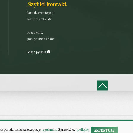
Szybki kontakt
kontakt@arslege.pl
tel. 513-842-650
Pracujemy:
pon-pt: 8:00-16:00
Masz pytania
 z portalu oznacza akceptację
regulaminu.
Sprawdź też:
politykę
AKCEPTUJĘ