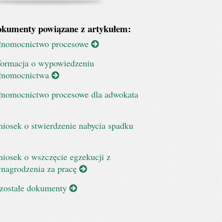
kumenty powiązane z artykułem:
łnomocnictwo procesowe
formacja o wypowiedzeniu
łnomocnictwa
łnomocnictwo procesowe dla adwokata
iosek o stwierdzenie nabycia spadku
iosek o wszczęcie egzekucji z
nagrodzenia za pracę
zostałe dokumenty