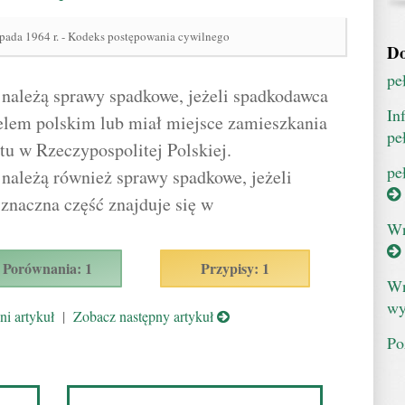
opada 1964 r. - Kodeks postępowania cywilnego
Do
pe
j należą sprawy spadkowe, jeżeli spadkodawca
In
elem polskim lub miał miejsce zamieszkania
pe
u w Rzeczypospolitej Polskiej.
pe
 należą również sprawy spadkowe, jeżeli
znaczna część znajduje się w
Wn
Porównania: 1
Przypisy: 1
Wn
wy
i artykuł
|
Zobacz następny artykuł
Po