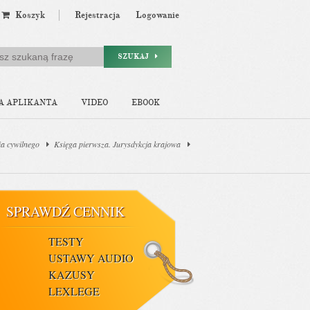
Koszyk
Rejestracja
Logowanie
SZUKAJ
A APLIKANTA
VIDEO
EBOOK
a cywilnego
Księga pierwsza. Jurysdykcja krajowa
SPRAWDŹ CENNIK
TESTY
USTAWY AUDIO
KAZUSY
LEXLEGE