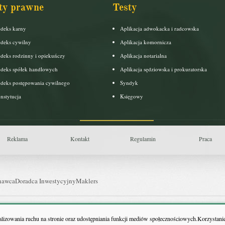
ty prawne
Testy
deks karny
Aplikacja adwokacka i radcowska
deks cywilny
Aplikacja komornicza
deks rodzinny i opiekuńczy
Aplikacja notarialna
deks spółek handlowych
Aplikacja sędziowska i prokuratorska
deks postępowania cywilnego
Syndyk
nstytucja
Księgowy
Reklama
Kontakt
Regulamin
Praca
nawca
Doradca Inwestycyjny
Maklers
uls Farmacji
Pit.pl
nalizowania ruchu na stronie oraz udostępniania funkcji mediów społecznościowych.Korzystanie