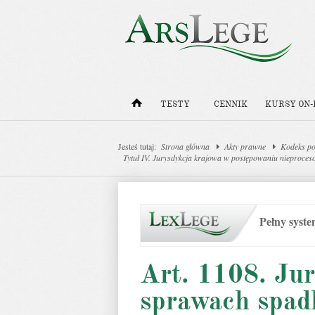
TESTY
CENNIK
KURSY ON-
Jesteś tutaj:
Strona główna
Akty prawne
Kodeks po
Tytuł IV. Jurysdykcja krajowa w postępowaniu nieproce
Pełny syst
Art. 1108. Ju
sprawach spa