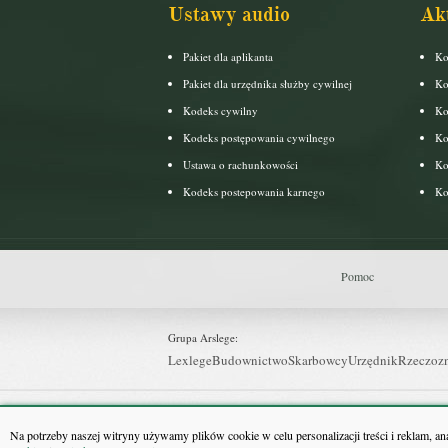
Ustawy audio
Ak
Pakiet dla aplikanta
Ko
Pakiet dla urzędnika służby cywilnej
Ko
Kodeks cywilny
Ko
Kodeks postępowania cywilnego
Ko
Ustawa o rachunkowości
Ko
Kodeks postepowania karnego
Ko
Pomoc
Grupa Arslege:
Lexlege
Budownictwo
Skarbowcy
Urzędnik
Rzeczoz
Grupa Bonnier:
Puls Biznesu
Bankier
Puls Medycyny
Monitor Firm
P
Na potrzeby naszej witryny używamy plików cookie w celu personalizacji treści i reklam, a