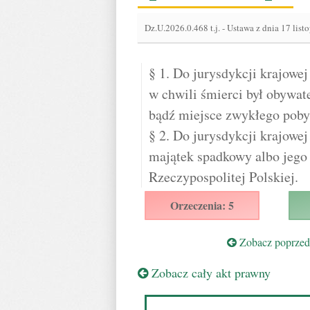
Dz.U.2026.0.468 t.j.
-
Ustawa z dnia 17 list
§ 1. Do jurysdykcji krajowe
w chwili śmierci był obywat
bądź miejsce zwykłego pobyt
§ 2. Do jurysdykcji krajowej
majątek spadkowy albo jego 
Rzeczypospolitej Polskiej.
Orzeczenia: 5
Zobacz poprzedn
Zobacz cały akt prawny