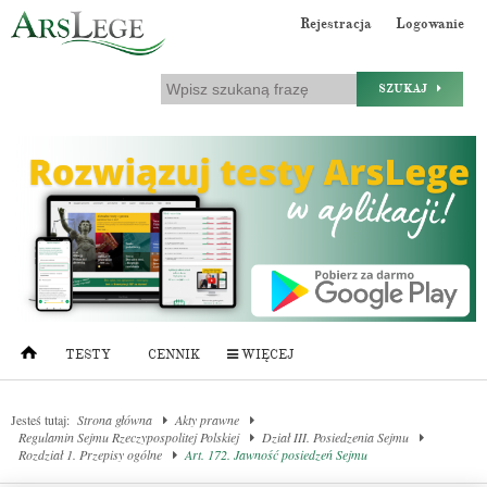
Rejestracja
Logowanie
SZUKAJ
TESTY
CENNIK
WIĘCEJ
Jesteś tutaj:
Strona główna
Akty prawne
Regulamin Sejmu Rzeczypospolitej Polskiej
Dział III. Posiedzenia Sejmu
Rozdział 1. Przepisy ogólne
Art. 172. Jawność posiedzeń Sejmu