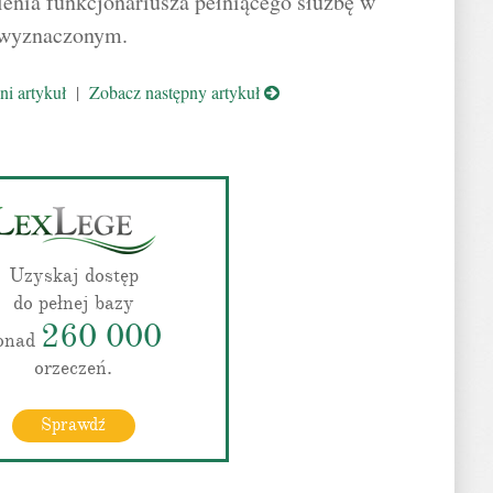
lenia funkcjonariusza pełniącego służbę w
o wyznaczonym.
i artykuł
|
Zobacz następny artykuł
Uzyskaj dostęp
do pełnej bazy
260 000
onad
orzeczeń.
Sprawdź