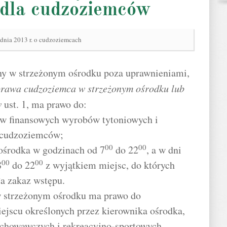
 dla cudzoziemców
udnia 2013 r. o cudzoziemcach
y w strzeżonym ośrodku poza uprawnieniami,
rawa cudzoziemca w strzeżonym ośrodku lub
w
ust. 1, ma prawo do:
ów finansowych wyrobów tytoniowych i
a cudzoziemców;
00
00
 ośrodka w godzinach od 7
do 22
, a w dni
00
00
8
do 22
z wyjątkiem miejsc, do których
a zakaz wstępu.
w strzeżonym ośrodku ma prawo do
iejscu określonych przez kierownika ośrodka,
chowawczych i rekreacyjno-sportowych.