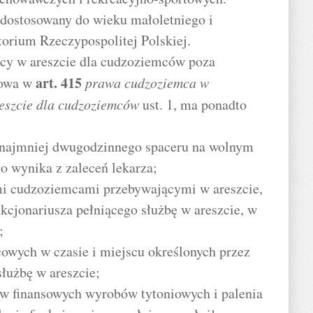
 dostosowany do wieku małoletniego i
torium Rzeczypospolitej Polskiej.
cy w areszcie dla cudzoziemców poza
art.
415
mowa w
prawa cudzoziemca w
reszcie dla cudzoziemców
ust. 1, ma ponadto
 najmniej dwugodzinnego spaceru na wolnym
go wynika z zaleceń lekarza;
ymi cudzoziemcami przebywającymi w areszcie,
kcjonariusza pełniącego służbę w areszcie, w
;
icowych w czasie i miejscu określonych przez
służbę w areszcie;
ów finansowych wyrobów tytoniowych i palenia