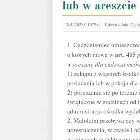
lub w areszcie
Dz.U.2025.0.1079 t.j.
-
Ustawa z dnia 12 gr
1. Cudzoziemiec umieszczon
art.
415
o których mowa w
p
w areszcie dla cudzoziemcó
1) zakupu z własnych środk
posiadania ich w pokoju dl
2) poruszania się po terenie
świąteczne w godzinach od 
administracja ośrodka wydał
2. Małoletni przebywający 
uczestniczenia, w czasie i m
w zajęciach dydaktyczno-wy