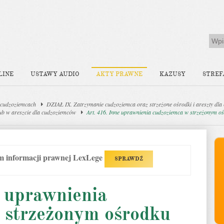
LINE
USTAWY AUDIO
AKTY PRAWNE
KAZUSY
STREF
 cudzoziemcach
DZIAŁ IX. Zatrzymanie cudzoziemca oraz strzeżone ośrodki i areszty dl
ub w areszcie dla cudzoziemców
Art. 416. Inne uprawnienia cudzoziemca w strzeżonym o
em informacji prawnej LexLege
SPRAWDŹ
e uprawnienia
 strzeżonym ośrodku