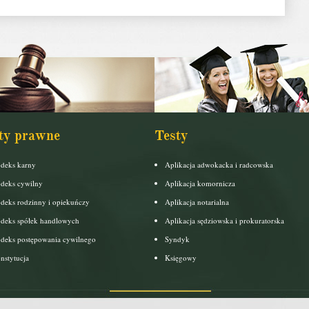
ty prawne
Testy
deks karny
Aplikacja adwokacka i radcowska
deks cywilny
Aplikacja komornicza
deks rodzinny i opiekuńczy
Aplikacja notarialna
deks spółek handlowych
Aplikacja sędziowska i prokuratorska
deks postępowania cywilnego
Syndyk
nstytucja
Księgowy