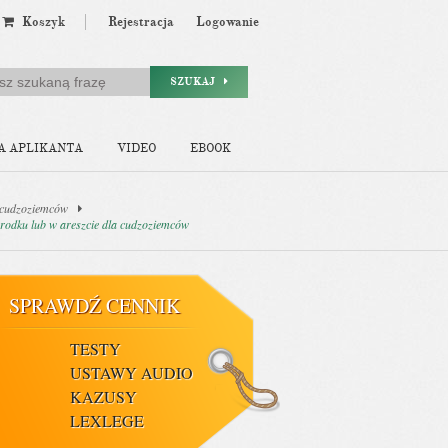
Koszyk
Rejestracja
Logowanie
SZUKAJ
A APLIKANTA
VIDEO
EBOOK
a cudzoziemców
środku lub w areszcie dla cudzoziemców
SPRAWDŹ CENNIK
TESTY
USTAWY AUDIO
KAZUSY
LEXLEGE