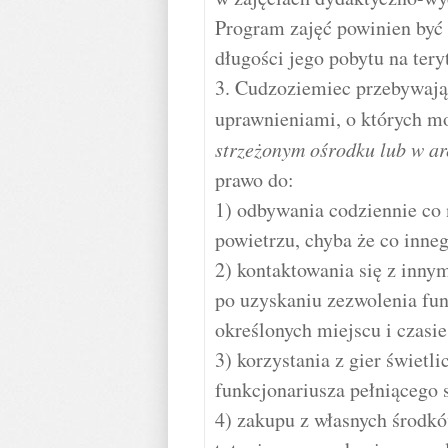
Program zajęć powinien być
długości jego pobytu na tery
3. Cudzoziemiec przebywają
uprawnieniami, o których 
strzeżonym ośrodku lub w a
prawo do:
1) odbywania codziennie co
powietrzu, chyba że co inne
2) kontaktowania się z inn
po uzyskaniu zezwolenia fun
określonych miejscu i czasie
3) korzystania z gier świetl
funkcjonariusza pełniącego 
4) zakupu z własnych środk