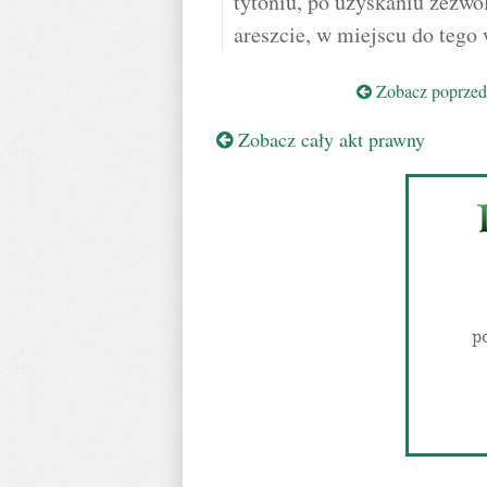
tytoniu, po uzyskaniu zezwo
areszcie, w miejscu do teg
Zobacz poprzedn
Zobacz cały akt prawny
p