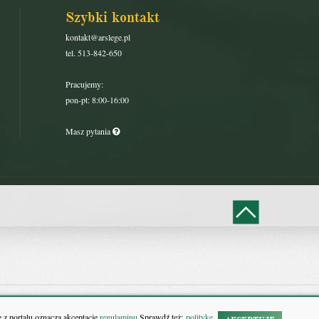
Szybki kontakt
kontakt@arslege.pl
tel. 513-842-650
Pracujemy:
pon-pt: 8:00-16:00
Masz pytania
 z portalu oznacza akceptację
regulaminu.
Sprawdź też:
politykę