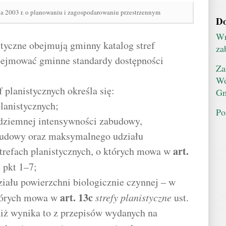
ca 2003 r. o planowaniu i zagospodarowaniu przestrzennym
Do
Wn
tyczne obejmują gminny katalog stref
za
bejmować gminne standardy dostępności
Za
Wó
 planistycznych określa się:
Gm
planistycznych;
Po
dziemnej intensywności zabudowy,
udowy oraz maksymalnego udziału
art.
trefach planistycznych, o których mowa w
2 pkt 1–7;
iału powierzchni biologicznie czynnej – w
art.
13c
których mowa w
strefy planistyczne
ust.
niż wynika to z przepisów wydanych na