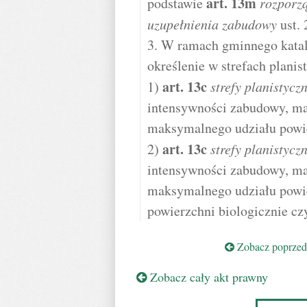
art.
13m
podstawie
rozporz
uzupełnienia zabudowy
ust. 
3. W ramach gminnego katalo
określenie w strefach plani
art.
13c
1)
strefy planistycz
intensywności zabudowy, m
maksymalnego udziału powi
art.
13c
2)
strefy planistycz
intensywności zabudowy, m
maksymalnego udziału powi
powierzchni biologicznie cz
Zobacz poprzedn
Zobacz cały akt prawny