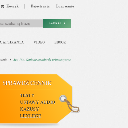
Koszyk
Rejestracja
Logowanie
SZUKAJ
A APLIKANTA
VIDEO
EBOOK
minie
Art. 13e. Gminne standardy urbanistyczne
SPRAWDŹ CENNIK
TESTY
USTAWY AUDIO
KAZUSY
LEXLEGE