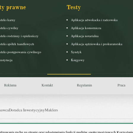
ty prawne
Testy
deks karny
Aplikacja adwokacka i radcowska
deks cywilny
Aplikacja komornicza
deks rodzinny i opiekuńczy
Aplikacja notarialna
deks spółek handlowych
Aplikacja sędziowska i prokuratorska
deks postępowania cywilnego
Syndyk
nstytucja
Księgowy
Reklama
Kontakt
Regulamin
Praca
nawca
Doradca Inwestycyjny
Maklers
uls Farmacji
Pit.pl
nalizowania ruchu na stronie oraz udostępniania funkcji mediów społecznościowych.Korzystanie