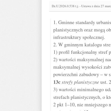
Dz.U.2026.0.538 t.j.
-
Ustawa z dnia 27 mar
1. Gminne standardy urbanis
planistycznych oraz mogą o
infrastruktury społecznej.
2. W gminnym katalogu stref
1) profil funkcjonalny stref 
2) wartości maksymalnej na
maksymalnej wysokości zab
powierzchni zabudowy – w s
13c
strefy planistyczne
ust. 
3) wartości minimalnego udz
strefach planistycznych, o 
2 pkt 1–10, nie mniejszego 