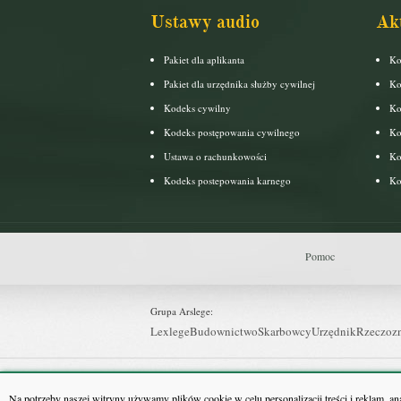
Ustawy audio
Ak
Pakiet dla aplikanta
Ko
Pakiet dla urzędnika służby cywilnej
Ko
Kodeks cywilny
Ko
Kodeks postępowania cywilnego
Ko
Ustawa o rachunkowości
Ko
Kodeks postepowania karnego
Ko
Pomoc
Grupa Arslege:
Lexlege
Budownictwo
Skarbowcy
Urzędnik
Rzeczoz
Grupa Bonnier:
Puls Biznesu
Bankier
Puls Medycyny
Monitor Firm
P
Na potrzeby naszej witryny używamy plików cookie w celu personalizacji treści i reklam, a