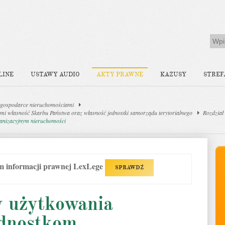
LINE
USTAWY AUDIO
AKTY PRAWNE
KAZUSY
STREF
gospodarce nieruchomościami
mi własność Skarbu Państwa oraz własność jednostki samorządu terytorialnego
Rozdział
anizacyjnym nieruchomości
em informacji prawnej LexLege
SPRAWDŹ
y użytkowania
dnostkom