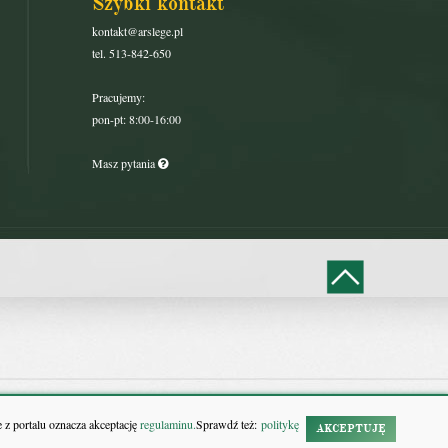
Szybki kontakt
kontakt@arslege.pl
tel. 513-842-650
Pracujemy:
pon-pt: 8:00-16:00
Masz pytania
 z portalu oznacza akceptację
regulaminu.
Sprawdź też:
politykę
AKCEPTUJĘ