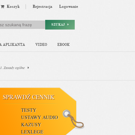
Koszyk
Rejestracja
Logowanie
SZUKAJ
A APLIKANTA
VIDEO
EBOOK
 1. Zasady ogólne
SPRAWDŹ CENNIK
TESTY
USTAWY AUDIO
KAZUSY
LEXLEGE