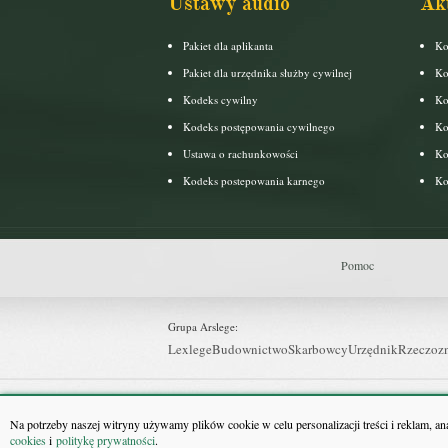
Ustawy audio
Ak
Pakiet dla aplikanta
Ko
Pakiet dla urzędnika służby cywilnej
Ko
Kodeks cywilny
Ko
Kodeks postępowania cywilnego
Ko
Ustawa o rachunkowości
Ko
Kodeks postepowania karnego
Ko
Pomoc
Grupa Arslege:
Lexlege
Budownictwo
Skarbowcy
Urzędnik
Rzeczoz
Grupa Bonnier:
Puls Biznesu
Bankier
Puls Medycyny
Monitor Firm
P
Na potrzeby naszej witryny używamy plików cookie w celu personalizacji treści i reklam, a
cookies
i
politykę prywatności
.