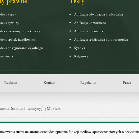
ty prawne
Testy
deks karny
Aplikacja adwokacka i radcowska
deks cywilny
Aplikacja komornicza
deks rodzinny i opiekuńczy
Aplikacja notarialna
deks spółek handlowych
Aplikacja sędziowska i prokuratorska
deks postępowania cywilnego
Syndyk
nstytucja
Księgowy
Reklama
Kontakt
Regulamin
Praca
nawca
Doradca Inwestycyjny
Maklers
uls Farmacji
Pit.pl
nalizowania ruchu na stronie oraz udostępniania funkcji mediów społecznościowych.Korzystanie