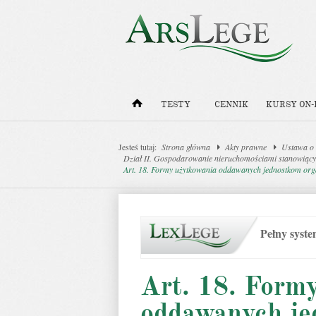
TESTY
CENNIK
KURSY ON-
Jesteś tutaj:
Strona główna
Akty prawne
Ustawa o 
Dział II. Gospodarowanie nieruchomościami stanowiący
Art. 18. Formy użytkowania oddawanych jednostkom org
Pełny syst
Art. 18. Form
oddawanych je