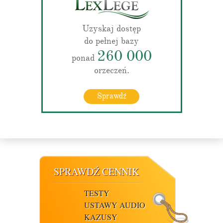
Uzyskaj dostęp
do pełnej bazy
260 000
ponad
orzeczeń.
Sprawdź
SPRAWDŹ CENNIK
TESTY
USTAWY AUDIO
KAZUSY