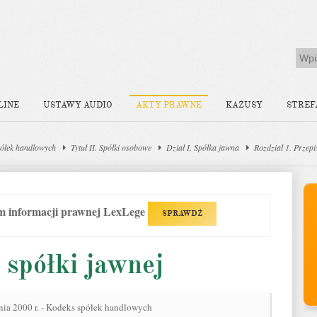
LINE
USTAWY AUDIO
AKTY PRAWNE
KAZUSY
STREF
ółek handlowych
Tytuł II. Spółki osobowe
Dział I. Spółka jawna
Rozdział 1. Przepi
em informacji prawnej LexLege
SPRAWDŹ
 spółki jawnej
nia 2000 r. - Kodeks spółek handlowych