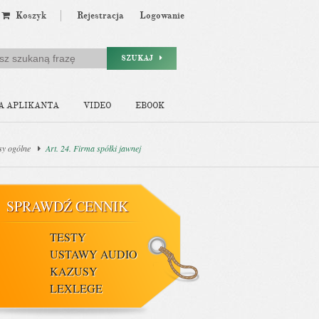
Koszyk
Rejestracja
Logowanie
SZUKAJ
A APLIKANTA
VIDEO
EBOOK
sy ogólne
Art. 24. Firma spółki jawnej
SPRAWDŹ CENNIK
TESTY
USTAWY AUDIO
KAZUSY
LEXLEGE