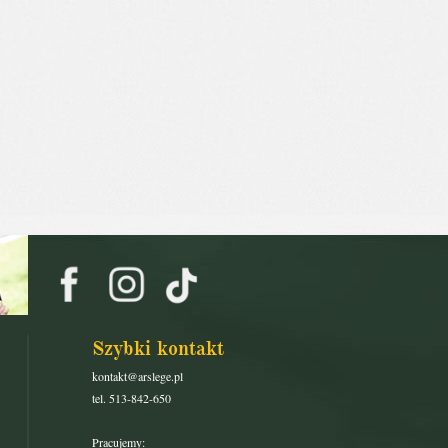
Szybki kontakt
kontakt@arslege.pl
tel. 513-842-650
Pracujemy: