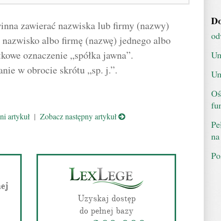
Do
winna zawierać nazwiska lub firmy (nazwy)
od
 nazwisko albo firmę (nazwę) jednego albo
tkowe oznaczenie „spółka jawna”.
Um
nie w obrocie skrótu „sp. j.”.
Um
Oś
fu
i artykuł
|
Zobacz następny artykuł
Pe
na
Po
nej
Uzyskaj dostęp
do pełnej bazy