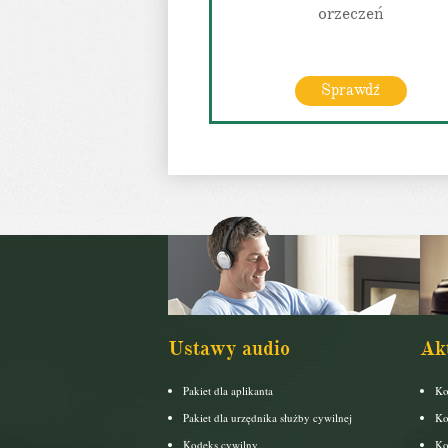
orzeczeń
Sprawdź
Ustawy audio
Ak
Pakiet dla aplikanta
Ko
Pakiet dla urzędnika służby cywilnej
Ko
Kodeks cywilny
Ko