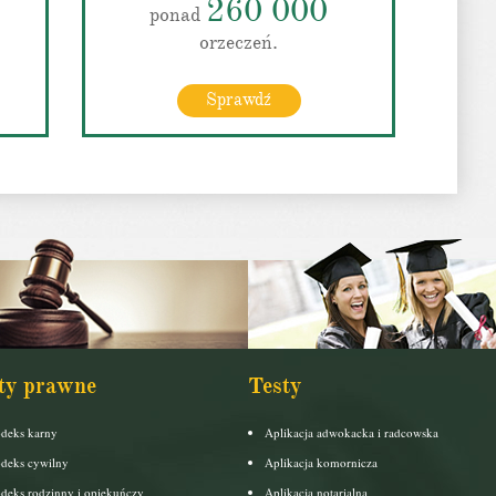
260 000
ponad
orzeczeń.
Sprawdź
ty prawne
Testy
deks karny
Aplikacja adwokacka i radcowska
deks cywilny
Aplikacja komornicza
deks rodzinny i opiekuńczy
Aplikacja notarialna