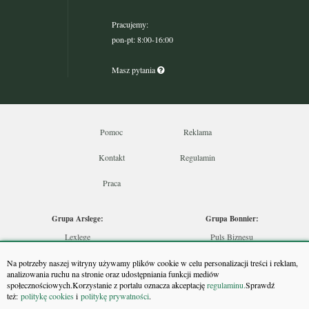
Pracujemy:
pon-pt: 8:00-16:00
Masz pytania
Pomoc
Reklama
Kontakt
Regulamin
Praca
Grupa Arslege:
Grupa Bonnier:
Lexlege
Puls Biznesu
Budownictwo
Bankier
Na potrzeby naszej witryny używamy plików cookie w celu personalizacji treści i reklam,
Skarbowcy
Puls Medycyny
analizowania ruchu na stronie oraz udostępniania funkcji mediów
społecznościowych.Korzystanie z portalu oznacza akceptację
regulaminu.
Sprawdź
Urzędnik
Monitor Firm
też:
politykę cookies
i
politykę prywatności
.
Rzeczoznawca
Puls Farmacji