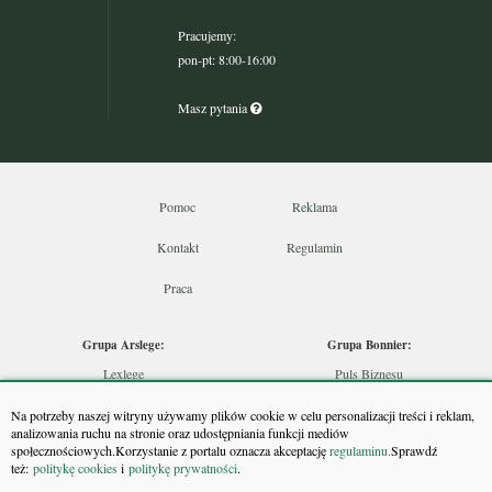
Pracujemy:
pon-pt: 8:00-16:00
Masz pytania
Pomoc
Reklama
Kontakt
Regulamin
Praca
Grupa Arslege:
Grupa Bonnier:
Lexlege
Puls Biznesu
Budownictwo
Bankier
Na potrzeby naszej witryny używamy plików cookie w celu personalizacji treści i reklam,
Skarbowcy
Puls Medycyny
analizowania ruchu na stronie oraz udostępniania funkcji mediów
społecznościowych.Korzystanie z portalu oznacza akceptację
regulaminu.
Sprawdź
Urzędnik
Monitor Firm
też:
politykę cookies
i
politykę prywatności
.
Rzeczoznawca
Puls Farmacji