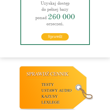
Uzyskaj dostęp
do pełnej bazy
260 000
ponad
orzeczeń.
Sprawdź
SPRAWDŹ CENNIK
TESTY
USTAWY AUDIO
KAZUSY
LEXLEGE