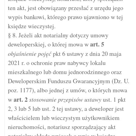
ten akt, jest obowiązany przesłać z urzędu jego
wypis bankowi, którego prawo ujawniono w tej
księdze wieczystej.
§ 8. Jeżeli akt notarialny dotyczy umowy
art.
5
deweloperskiej, o której mowa w
objaśnienie pojęć
pkt 6 ustawy z dnia 20 maja
2021 r. o ochronie praw nabywcy lokalu
mieszkalnego lub domu jednorodzinnego oraz
Deweloperskim Funduszu Gwarancyjnym (Dz. U.
poz. 1177), albo jednej z umów, o których mowa
art.
2
w
stosowanie przepisów ustawy
ust. 1 pkt
2, 3 lub 5 lub ust. 2 tej ustawy, a deweloper jest
właścicielem lub wieczystym użytkownikiem
nieruchomości, notariusz sporządzający akt
notarialny składa wniosek o wpis w księdze