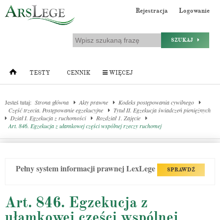
Rejestracja
Logowanie
SZUKAJ
TESTY
CENNIK
WIĘCEJ
Jesteś tutaj:
Strona główna
Akty prawne
Kodeks postępowania cywilnego
Część trzecia. Postępowanie egzekucyjne
Tytuł II. Egzekucja świadczeń pieniężnych
Dział I. Egzekucja z ruchomości
Rozdział 1. Zajęcie
Art. 846. Egzekucja z ułamkowej części wspólnej rzeczy ruchomej
Pełny system informacji prawnej LexLege
SPRAWDŹ
Art. 846. Egzekucja z
ułamkowej części wspólnej