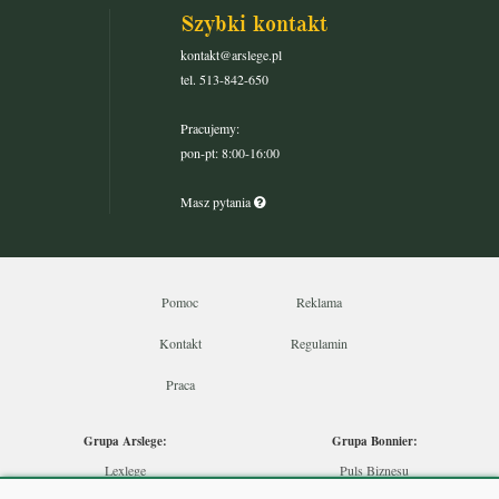
Szybki kontakt
kontakt@arslege.pl
tel. 513-842-650
Pracujemy:
pon-pt: 8:00-16:00
Masz pytania
Pomoc
Reklama
Kontakt
Regulamin
Praca
Grupa Arslege:
Grupa Bonnier:
Lexlege
Puls Biznesu
Budownictwo
Bankier