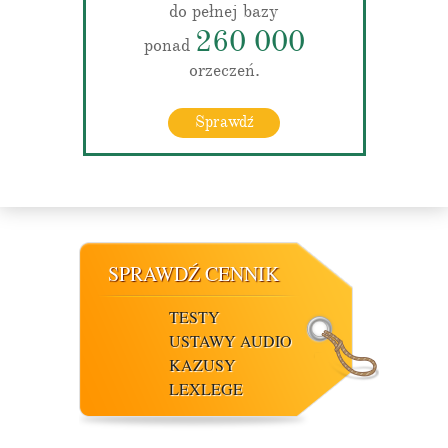
do pełnej bazy
260 000
ponad
orzeczeń.
Sprawdź
SPRAWDŹ CENNIK
TESTY
USTAWY AUDIO
KAZUSY
LEXLEGE