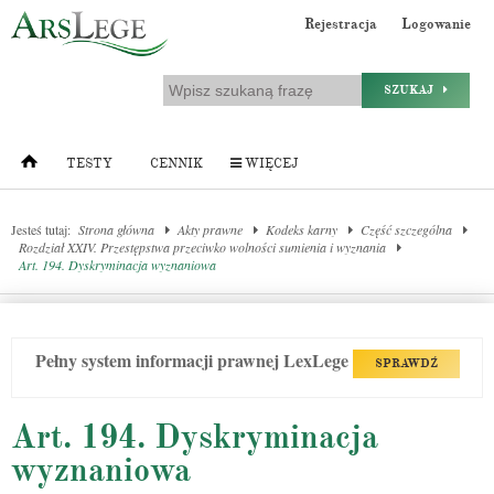
Rejestracja
Logowanie
SZUKAJ
TESTY
CENNIK
WIĘCEJ
Jesteś tutaj:
Strona główna
Akty prawne
Kodeks karny
Część szczególna
Rozdział XXIV. Przestępstwa przeciwko wolności sumienia i wyznania
Art. 194. Dyskryminacja wyznaniowa
Pełny system informacji prawnej LexLege
SPRAWDŹ
Art. 194. Dyskryminacja
wyznaniowa