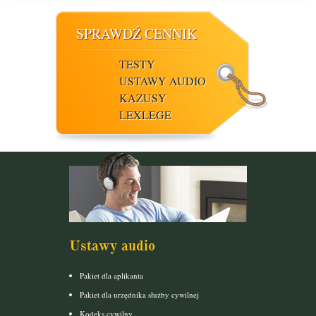
SPRAWDŹ CENNIK
TESTY
USTAWY AUDIO
KAZUSY
LEXLEGE
Ustawy audio
Pakiet dla aplikanta
Pakiet dla urzędnika służby cywilnej
Kodeks cywilny