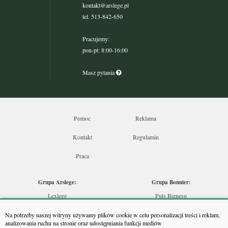
kontakt@arslege.pl
tel. 513-842-650
Pracujemy:
pon-pt: 8:00-16:00
Masz pytania
Pomoc
Reklama
Kontakt
Regulamin
Praca
Grupa Arslege:
Grupa Bonnier:
Lexlege
Puls Biznesu
Budownictwo
Bankier
Na potrzeby naszej witryny używamy plików cookie w celu personalizacji treści i reklam,
Skarbowcy
Puls Medycyny
analizowania ruchu na stronie oraz udostępniania funkcji mediów