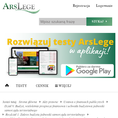
Rejestracja
Logowanie
SZUKAJ
TESTY
CENNIK
WIĘCEJ
Jesteś tutaj:
Strona główna
Akty prawne
Ustawa o finansach publicznych
Dział V. Budżet, wieloletnia prognoza finansowa i uchwała budżetowa jednostki
samorządu terytorialnego
Rozdział 1. Zakres budżetu jednostki samorządu terytorialnego