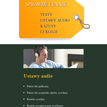
SPRAWDŹ CENNIK
TESTY
USTAWY AUDIO
KAZUSY
LEXLEGE
Ustawy audio
Pakiet dla aplikanta
Pakiet dla urzędnika służby cywilnej
Kodeks cywilny
Kodeks postępowania cywilnego