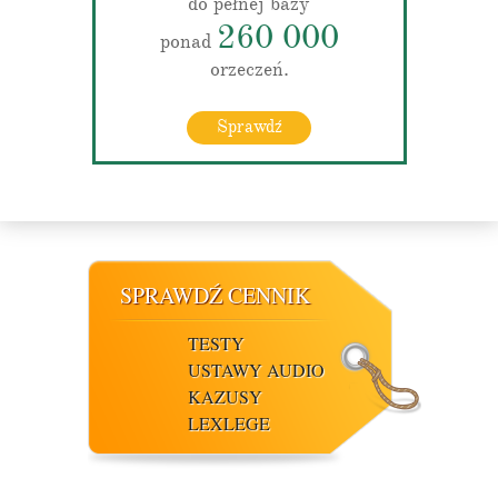
do pełnej bazy
260 000
ponad
orzeczeń.
Sprawdź
SPRAWDŹ CENNIK
TESTY
USTAWY AUDIO
KAZUSY
LEXLEGE