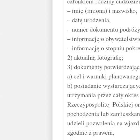
członkiem rodziny cudzozie
– imię (imiona) i nazwisko,
– datę urodzenia,
– numer dokumentu podróży
– informację o obywatelstwi
– informację o stopniu pok
2) aktualną fotografię;
3) dokumenty potwierdzając
a) cel i warunki planowaneg
b) posiadanie wystarczający
utrzymania przez cały okres
Rzeczypospolitej Polskiej o
pochodzenia lub zamieszkani
udzieli pozwolenia na wjazd
zgodnie z prawem,