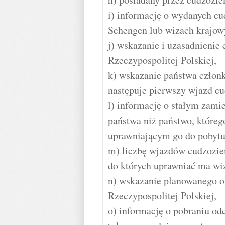
i) informację o wydanych cu
Schengen lub wizach krajow
j) wskazanie i uzasadnienie
Rzeczypospolitej Polskiej,
k) wskazanie państwa członk
następuje pierwszy wjazd cu
l) informację o stałym zami
państwa niż państwo, któreg
uprawniającym go do pobytu
m) liczbę wjazdów cudzoziem
do których uprawniać ma wi
n) wskazanie planowanego o
Rzeczypospolitej Polskiej,
o) informację o pobraniu od