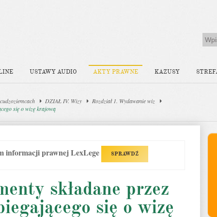
LINE
USTAWY AUDIO
AKTY PRAWNE
KAZUSY
STREF
 cudzoziemcach
DZIAŁ IV. Wizy
Rozdział 1. Wydawanie wiz
cego się o wizę krajową
em informacji prawnej LexLege
SPRAWDŹ
menty składane przez
iegającego się o wizę