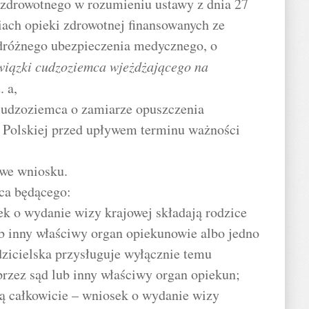
 zdrowotnego w rozumieniu ustawy z dnia 27
niach opieki zdrowotnej finansowanych ze
dróżnego ubezpieczenia medycznego, o
iązki cudzoziemca wjeżdżającego na
. a,
 cudzoziemca o zamiarze opuszczenia
j Polskiej przed upływem terminu ważności
 we wniosku.
ca będącego:
ek o wydanie wizy krajowej składają rodzice
ub inny właściwy organ opiekunowie albo jedno
dzicielska przysługuje wyłącznie temu
przez sąd lub inny właściwy organ opiekun;
ą całkowicie – wniosek o wydanie wizy