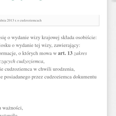
udnia 2013 r. o cudzoziemcach
się o wydanie wizy krajowej składa osobiście:
osku o wydanie tej wizy, zawierający:
art.
13
formacje, o których mowa w
zakres
czących cudzoziemca
,
ie cudzoziemca w chwili urodzenia,
ące posiadanego przez cudzoziemca dokumentu
u ważności,
ystawiło,