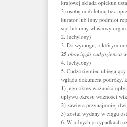
krajowej składa opiekun ust
3) osobą małoletnią bez opi
kurator lub inny podmiot re
sąd lub inny właściwy organ
2. (uchylony)
3. Do wymogu, o którym mowa 
25
obowiązki cudzoziemca w
4. (uchylony)
5. Cudzoziemiec ubiegający 
wglądu dokument podróży, kt
1) jego okres ważności upłyn
upływu okresu ważności wizy
2) zawiera przynajmniej dwi
3) został wydany w ciągu ost
6. W pilnych przypadkach u