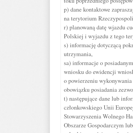
toku poprzedniego postępow
p) dane kontaktowe zaprasz
na terytorium Rzeczypospolit
r) planowaną datę wjazdu c
Polskiej i wyjazdu z tego te
s) informację dotyczącą pok
utrzymania,
sa) informacje o posiadanym
wniosku do ewidencji wnios
o powierzeniu wykonywania 
obowiązku posiadania zezwol
t) następujące dane lub inf
członkowskiego Unii Europe
Stowarzyszenia Wolnego Ha
Obszarze Gospodarczym lub 