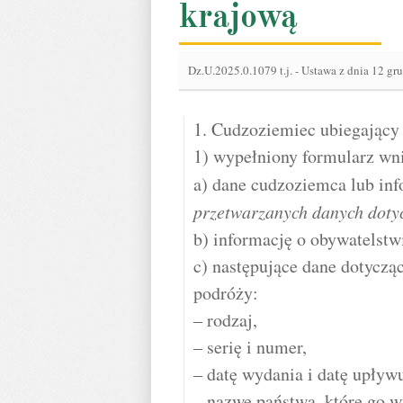
krajową
Dz.U.2025.0.1079 t.j.
-
Ustawa z dnia 12 gr
1. Cudzoziemiec ubiegający 
1) wypełniony formularz wni
a) dane cudzoziemca lub in
przetwarzanych danych doty
b) informację o obywatelstw
c) następujące dane dotycz
podróży:
– rodzaj,
– serię i numer,
– datę wydania i datę upływ
– nazwę państwa, które go w