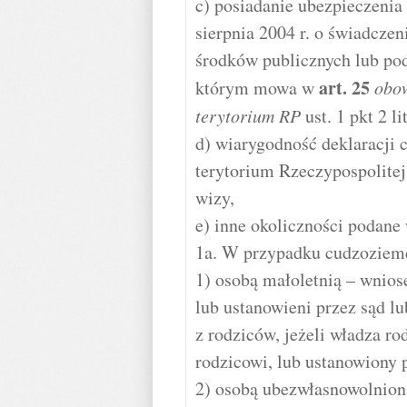
c) posiadanie ubezpieczenia
sierpnia 2004 r. o świadcze
środków publicznych lub po
art.
25
którym mowa w
obow
terytorium RP
ust. 1 pkt 2 lit
d) wiarygodność deklaracji
terytorium Rzeczypospolite
wizy,
e) inne okoliczności podane
1a. W przypadku cudzoziem
1) osobą małoletnią – wnios
lub ustanowieni przez sąd l
z rodziców, jeżeli władza ro
rodzicowi, lub ustanowiony 
2) osobą ubezwłasnowolnion