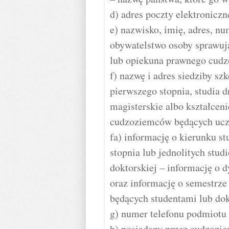
d) adres poczty elektronicz
e) nazwisko, imię, adres, nu
obywatelstwo osoby sprawuj
lub opiekuna prawnego cudz
f) nazwę i adres siedziby sz
pierwszego stopnia, studia d
magisterskie albo kształcen
cudzoziemców będących uczn
fa) informację o kierunku s
stopnia lub jednolitych stu
doktorskiej – informację o 
oraz informację o semestrz
będących studentami lub do
g) numer telefonu podmiotu
h) posiadany przez cudzozie