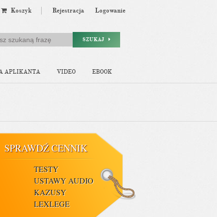
Koszyk
Rejestracja
Logowanie
SZUKAJ
A APLIKANTA
VIDEO
EBOOK
SPRAWDŹ CENNIK
TESTY
USTAWY AUDIO
KAZUSY
LEXLEGE