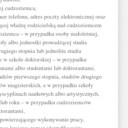
nej cudzoziemca,
mer telefonu, adres poczty elektronicznej oraz
ącej władzę rodzicielską nad cudzoziemcem
oziemca – w przypadku osoby małoletniej,
koły albo jednostki prowadzącej studia
rugiego stopnia lub jednolite studia
ie w szkole doktorskiej – w przypadku
iami albo studentami lub doktorantami,
tudiów pierwszego stopnia, studiów drugiego
diów magisterskich, a w przypadku szkoły
dyscyplinach naukowych albo artystycznych,
e lub roku – w przypadku cudzoziemców
ktorantami,
 powierzającego wykonywanie pracy,
mca krajowy numer identyfikacyjny,