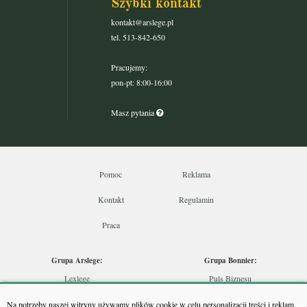
Szybki kontakt
kontakt@arslege.pl
tel. 513-842-650
Pracujemy:
pon-pt: 8:00-16:00
Masz pytania
Pomoc
Reklama
Kontakt
Regulamin
Praca
Grupa Arslege:
Grupa Bonnier:
Lexlege
Puls Biznesu
Budownictwo
Bankier
Na potrzeby naszej witryny używamy plików cookie w celu personalizacji treści i reklam,