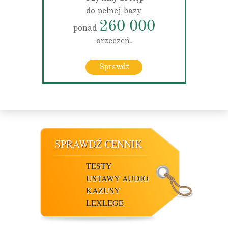
do pełnej bazy
260 000
ponad
orzeczeń.
Sprawdź
SPRAWDŹ CENNIK
TESTY
USTAWY AUDIO
KAZUSY
LEXLEGE