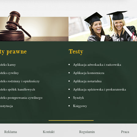
ty prawne
Testy
deks karny
Aplikacja adwokacka i radcowska
deks cywilny
Aplikacja komornicza
deks rodzinny i opiekuńczy
Aplikacja notarialna
deks spółek handlowych
Aplikacja sędziowska i prokuratorska
deks postępowania cywilnego
Syndyk
nstytucja
Księgowy
Reklama
Kontakt
Regulamin
Praca