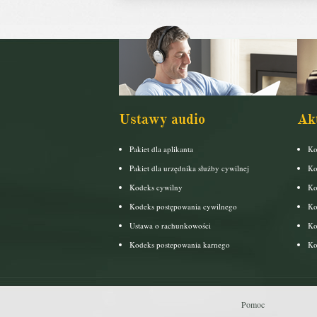
Ustawy audio
Ak
Pakiet dla aplikanta
Ko
Pakiet dla urzędnika służby cywilnej
Ko
Kodeks cywilny
Ko
Kodeks postępowania cywilnego
Ko
Ustawa o rachunkowości
Ko
Kodeks postepowania karnego
Ko
Pomoc