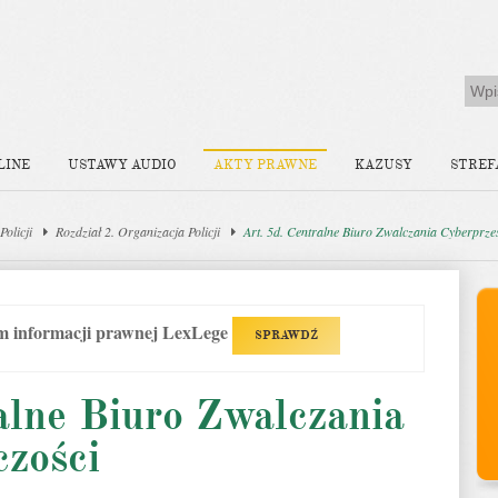
LINE
USTAWY AUDIO
AKTY PRAWNE
KAZUSY
STREF
olicji
Rozdział 2. Organizacja Policji
Art. 5d. Centralne Biuro Zwalczania Cyberprze
em informacji prawnej LexLege
SPRAWDŹ
alne Biuro Zwalczania
czości