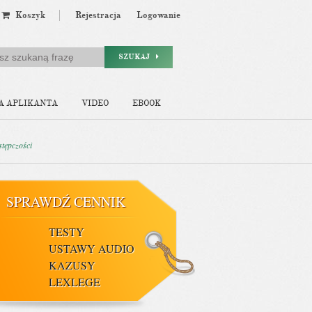
Koszyk
Rejestracja
Logowanie
SZUKAJ
A APLIKANTA
VIDEO
EBOOK
stępczości
SPRAWDŹ CENNIK
TESTY
USTAWY AUDIO
KAZUSY
LEXLEGE