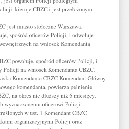
 jest organem Policji podległym
cji, kieruje CBZC i jest przełożonym
C jest miasto stołeczne Warszawa.
, spośród oficerów Policji, i odwołuje
 wewnętrznych na wniosek Komendanta
ZC powołuje, spośród oficerów Policji, i
 Policji na wniosek Komendanta CBZC.
nowiska Komendanta CBZC Komendant Główny
 nowego komendanta, powierza pełnienie
, na okres nie dłuższy niż 6 miesięcy,
ub wyznaczonemu oficerowi Policji.
określonych w ust. 1 Komendant CBZC
tkami organizacyjnymi Policji oraz