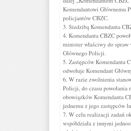
dalej „Komendantem CBZC”,
Komendantowi Głównemu Poli
policjantów CBZC.
3. Siedzibą Komendanta CBZ
4. Komendanta CBZC powołuje
minister właściwy do spraw
Głównego Policji.
5. Zastępców Komendanta CB
odwołuje Komendant Główny
6. W razie zwolnienia sta
Policji, do czasu powołania
obowiązków Komendanta CBZC
jednemu z jego zastępców l
7. W celu realizacji zadań 
współdziała z innymi jednos