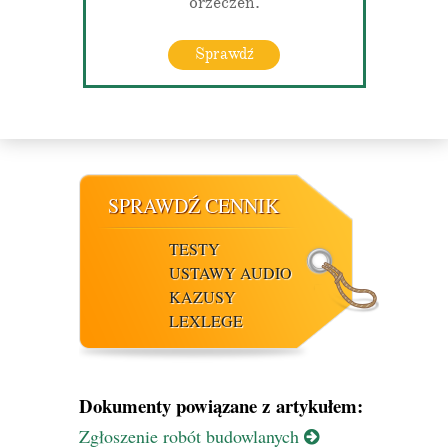
orzeczeń.
Sprawdź
SPRAWDŹ CENNIK
TESTY
USTAWY AUDIO
KAZUSY
LEXLEGE
Dokumenty powiązane z artykułem:
Zgłoszenie robót budowlanych