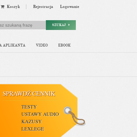
Koszyk
Rejestracja
Logowanie
SZUKAJ
A APLIKANTA
VIDEO
EBOOK
SPRAWDŹ CENNIK
TESTY
USTAWY AUDIO
KAZUSY
LEXLEGE