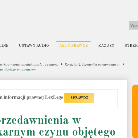
LINE
USTAWY AUDIO
AKTY PRAWNE
KAZUSY
STREF
wykonywaniu mandatu posła i senatora
Rozdział 2. Immunitet parlamentarny
nu objętego immunitetem
em informacji prawnej LexLege
SPRAWDŹ
przedawnienia w
karnym czynu objętego