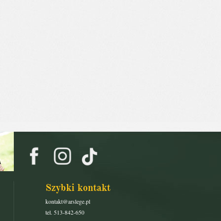
Szybki kontakt
kontakt@arslege.pl
tel. 513-842-650