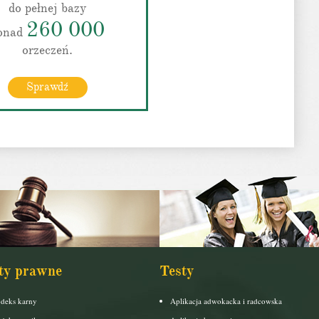
do pełnej bazy
260 000
onad
orzeczeń.
Sprawdź
ty prawne
Testy
deks karny
Aplikacja adwokacka i radcowska