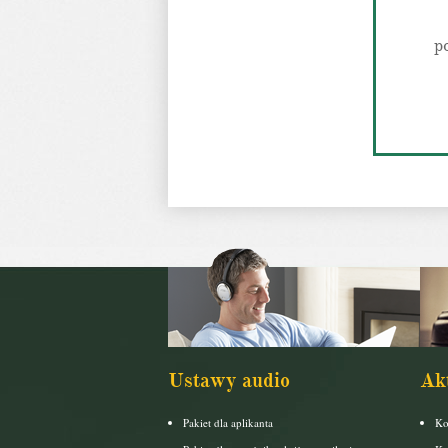
p
Ustawy audio
Ak
Pakiet dla aplikanta
Ko