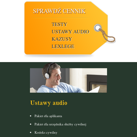
SPRAWDŹ CENNIK
TESTY
USTAWY AUDIO
KAZUSY
LEXLEGE
Ustawy audio
Pakiet dla aplikanta
Pakiet dla urzędnika służby cywilnej
Kodeks cywilny