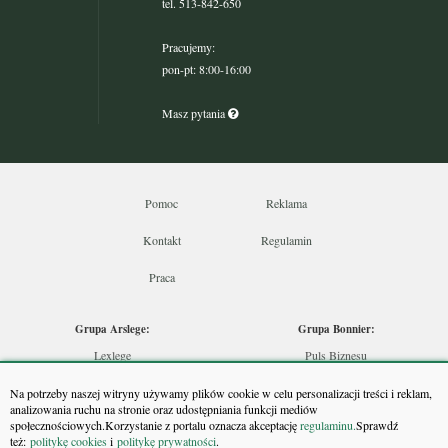
tel. 513-842-650
Pracujemy:
pon-pt: 8:00-16:00
Masz pytania
Pomoc
Reklama
Kontakt
Regulamin
Praca
Grupa Arslege:
Grupa Bonnier:
Lexlege
Puls Biznesu
Budownictwo
Bankier
Na potrzeby naszej witryny używamy plików cookie w celu personalizacji treści i reklam,
Skarbowcy
Puls Medycyny
analizowania ruchu na stronie oraz udostępniania funkcji mediów
społecznościowych.Korzystanie z portalu oznacza akceptację
regulaminu.
Sprawdź
Urzędnik
Monitor Firm
też:
politykę cookies
i
politykę prywatności
.