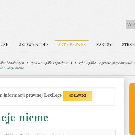
LINE
USTAWY AUDIO
AKTY PRAWNE
KAZUSY
STREF
ółek handlowych
Tytuł III. Spółki kapitałowe
Dział I. Spółka z ograniczoną odpowiedzi
27
00
. Akcje nieme
em informacji prawnej LexLege
SPRAWDŹ
kcje nieme