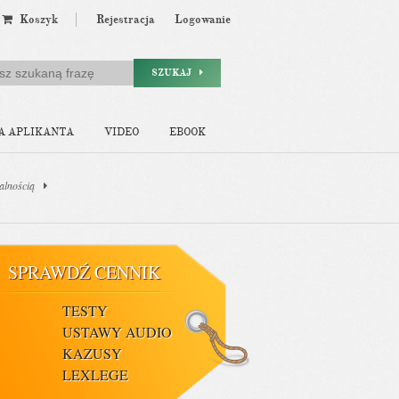
Koszyk
Rejestracja
Logowanie
SZUKAJ
A APLIKANTA
VIDEO
EBOOK
alnością
SPRAWDŹ CENNIK
TESTY
USTAWY AUDIO
KAZUSY
LEXLEGE