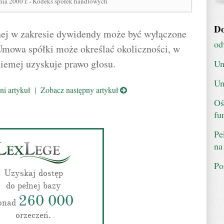
nia 2000 r. - Kodeks spółek handlowych
Do
ej w zakresie dywidendy może być wyłączone
od
Umowa spółki może określać okoliczności, w
niemej uzyskuje prawo głosu.
Um
Um
i artykuł
|
Zobacz następny artykuł
Oś
fu
Pe
na
Po
Uzyskaj dostęp
do pełnej bazy
260 000
onad
orzeczeń.