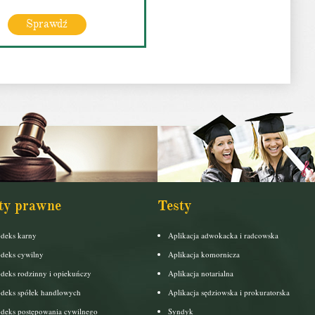
Sprawdź
ty prawne
Testy
deks karny
Aplikacja adwokacka i radcowska
deks cywilny
Aplikacja komornicza
deks rodzinny i opiekuńczy
Aplikacja notarialna
deks spółek handlowych
Aplikacja sędziowska i prokuratorska
deks postępowania cywilnego
Syndyk