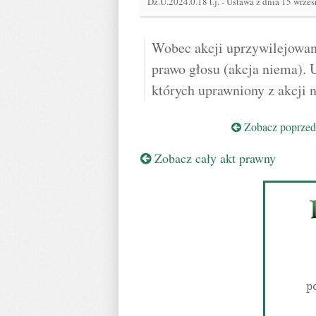
Dz.U.2024.0.18 t.j.
-
Ustawa z dnia 15 wrześ
Wobec akcji uprzywilejowan
prawo głosu (akcja niema). 
których uprawniony z akcji 
Zobacz poprzedn
Zobacz cały akt prawny
p