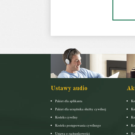
Ustawy audio
Ak
Pakiet dla aplikanta
Ko
Pakiet dla urzędnika służby cywilnej
Ko
Kodeks cywilny
Ko
Kodeks postępowania cywilnego
Ko
Ustawa o rachunkowości
Ko