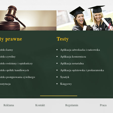
ty prawne
Testy
deks karny
Aplikacja adwokacka i radcowska
deks cywilny
Aplikacja komornicza
deks rodzinny i opiekuńczy
Aplikacja notarialna
deks spółek handlowych
Aplikacja sędziowska i prokuratorska
deks postępowania cywilnego
Syndyk
nstytucja
Księgowy
Reklama
Kontakt
Regulamin
Praca