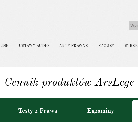
LINE
USTAWY AUDIO
AKTY PRAWNE
KAZUSY
STREF
Cennik produktów ArsLege
Testy z Prawa
Egzaminy