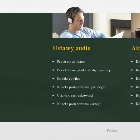
Ustawy audio
Ak
Pakiet dla aplikanta
Ko
Pakiet dla urzędnika służby cywilnej
Ko
Kodeks cywilny
Ko
Kodeks postępowania cywilnego
Ko
Ustawa o rachunkowości
Ko
Kodeks postepowania karnego
Ko
Pomoc