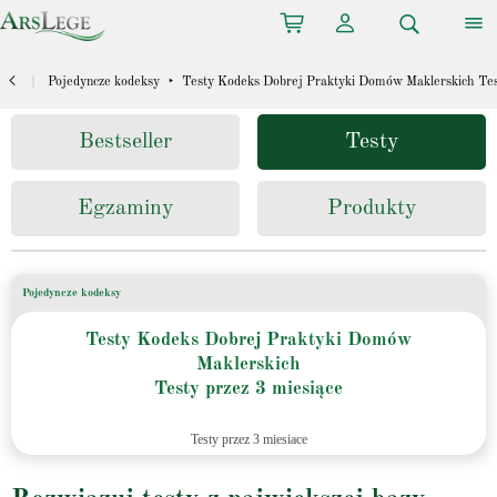
cart
person
bars
search
chevron_left
Pojedyncze kodeksy
Testy Kodeks Dobrej Praktyki Domów Maklerskich Test
Bestseller
Testy
Egzaminy
Produkty
Pojedyncze kodeksy
Testy Kodeks Dobrej Praktyki Domów
Maklerskich
Testy przez 3 miesiące
Testy przez 3 miesiace