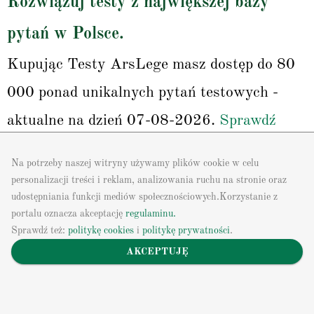
Rozwiązuj testy z największej bazy
pytań w Polsce.
Kupując Testy ArsLege masz dostęp do 80
000 ponad unikalnych pytań testowych -
aktualne na dzień 07-08-2026.
Sprawdź
listę aktów prawnych, z których możesz
Na potrzeby naszej witryny używamy plików cookie w celu
generować testy ArsLege
personalizacji treści i reklam, analizowania ruchu na stronie oraz
udostępniania funkcji mediów społecznościowych.Korzystanie z
portalu oznacza akceptację
regulaminu.
Sprawdź też:
politykę cookies
i
politykę prywatności
.
Inne
AKCEPTUJĘ
Regulamin
60,00 zł
Kup dostęp
tel. 513-842-650