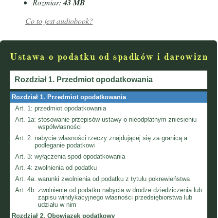
Rozmiar:
43 MB
Co to jest audiobook?
Ustawa o podatku od spadków i darowizn
Rozdział 1.
Przedmiot opodatkowania
Rozdział 1.
Przedmiot opodatkowania
Art. 1:
przedmiot opodatkowania
Art. 1a:
stosowanie przepisów ustawy o nieodpłatnym zniesieniu
współwłasności
Art. 2:
nabycie własności rzeczy znajdującej się za granicą a
podleganie podatkowi
Art. 3:
wyłączenia spod opodatkowania
Art. 4:
zwolnienia od podatku
Art. 4a:
warunki zwolnienia od podatku z tytułu pokrewieństwa
Art. 4b:
zwolnienie od podatku nabycia w drodze dziedziczenia lub
zapisu windykacyjnego własności przedsiębiorstwa lub
udziału w nim
Rozdział 2.
Obowiązek podatkowy