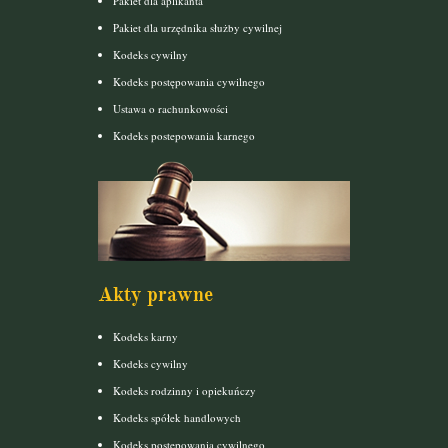
Pakiet dla aplikanta
Pakiet dla urzędnika służby cywilnej
Kodeks cywilny
Kodeks postępowania cywilnego
Ustawa o rachunkowości
Kodeks postepowania karnego
Akty prawne
Kodeks karny
Kodeks cywilny
Kodeks rodzinny i opiekuńczy
Kodeks spółek handlowych
Kodeks postępowania cywilnego