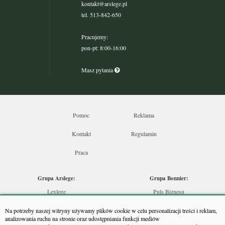
kontakt@arslege.pl
tel. 513-842-650
Pracujemy:
pon-pt: 8:00-16:00
Masz pytania
Pomoc
Reklama
Kontakt
Regulamin
Praca
Grupa Arslege:
Grupa Bonnier:
Lexlege
Puls Biznesu
Budownictwo
Bankier
Na potrzeby naszej witryny używamy plików cookie w celu personalizacji treści i reklam,
Skarbowcy
Puls Medycyny
analizowania ruchu na stronie oraz udostępniania funkcji mediów