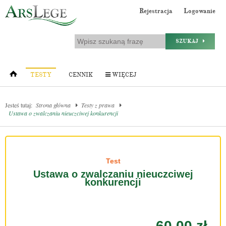
Rejestracja
Logowanie
SZUKAJ
TESTY
CENNIK
WIĘCEJ
Jesteś tutaj:
Strona główna
Testy z prawa
Ustawa o zwalczaniu nieuczciwej konkurencji
Test
Ustawa o zwalczaniu nieuczciwej
konkurencji
60.00 zł