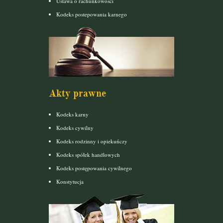
Ustawa o rachunkowości
Kodeks postepowania karnego
Akty prawne
Kodeks karny
Kodeks cywilny
Kodeks rodzinny i opiekuńczy
Kodeks spółek handlowych
Kodeks postępowania cywilnego
Konstytucja