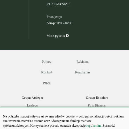
tel. 513-842-650
Pracujemy:
pon-pt: 8:00-16:00
Masz pytania
Pomoc
Reklama
Kontakt
Regulamin
Praca
Grupa Arslege:
Grupa Bonnier:
Lexlege
Puls Biznesu
Budownictwo
Bankier
Na potrzeby naszej witryny używamy plików cookie w celu personalizacji treści i reklam,
Skarbowcy
Puls Medycyny
analizowania ruchu na stronie oraz udostępniania funkcji mediów
społecznościowych.Korzystanie z portalu oznacza akceptację
regulaminu.
Sprawdź
Urzędnik
Monitor Firm