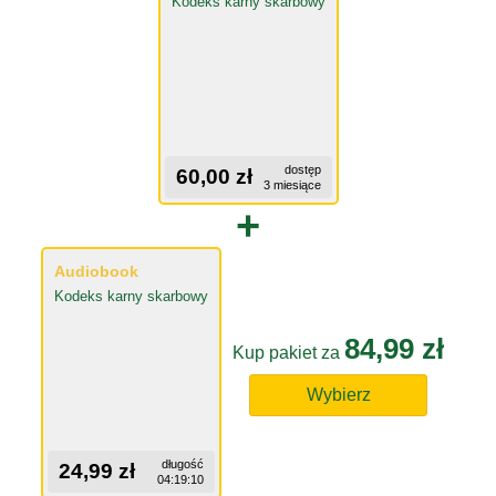
Kodeks karny skarbowy
dostęp
60,00 zł
3 miesiące
+
Audiobook
Kodeks karny skarbowy
84,99 zł
Kup pakiet za
Wybierz
długość
24,99 zł
04:19:10