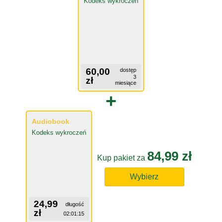
Kodeks wykroczeń
60,00
dostęp
3
zł
miesiące
+
Audiobook
Kodeks wykroczeń
84,99 zł
Kup pakiet za
Wybierz
24,99
długość
zł
02:01:15